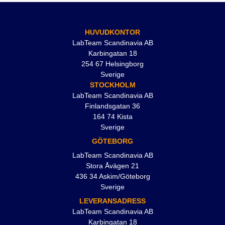
Kontakta oss på 042-300 91 30 eller
labteamet@labteamet.com
HUVUDKONTOR
LabTeam Scandinavia AB
Karbingatan 18
254 67 Helsingborg
Sverige
STOCKHOLM
LabTeam Scandinavia AB
Finlandsgatan 36
164 74 Kista
Sverige
GÖTEBORG
LabTeam Scandinavia AB
Stora Åvägen 21
436 34 Askim/Göteborg
Sverige
LEVERANSADRESS
LabTeam Scandinavia AB
Karbingatan 18