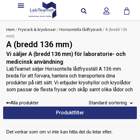
Hem
Frysrack & kryoboxar
Horisontella lådfrysrack
/
/
/ A (bredd 136
mm)
A (bredd 136 mm)
Vi säljer A (bredd 136 mm) för laboratorie- och
medicinsk användning
LabTeamet säljer Horisontella lådfrysställ A 136 mm
breda för att förvara, hantera och transportera dina
produkter på rätt sätt. Vi erbjuder kryohyllor och kryolådor
som passar de flesta frysar och skåp samt olika lådor och
hyllor i olika material. Du hittar även rätt skyddsutrustning
Alla produkter
för hantering av kryogen förvaring.
Kontakta oss
Produktfilter
Behöver du mer hjälp?
så hjälper vi dig att
hitta rätt Horisontella lådfrysställ A 136 mm bred.
Behöver du hjälp med att hitta rätt bland A (bredd 136
Det verkar som om vi inte kan hitta det du letar efter.
mm)?