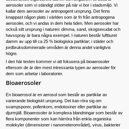
aerosoler som vi ständigt stöter på när vi bor i stadsmiljö. Vi
kallar dem aerosoler av antropogent ursprung. Det finns
knappast någon plats i världen som är fri från antropogena
aerosoler, och vi andas in dem hela tiden. Men aerosoler har
också sitt ursprung i naturen: dimma, sand, skogsexudat och
havsspray är bara några exempel. I naturen består luftburet
damm av upp till ca 25 % biologiska partiklar; i städer och
jordbruksdominerade områden är denna andel vanligtvis
högre.
I den här texten kommer vi att fokusera på bioaerosoler
eftersom de är den mest intressanta typen av aerosoler för
dem som arbetar i laboratorier.
Bioaerosoler
En bioaerosol är en aerosol som består av partiklar av
varierande biologiskt ursprung. Det kan röra sig om
svampsporer, pollenkorn, endotoxiner eller partiklar av
djurmjäll. Bioaerosoler är komplexa blandningar som består av
flera komponenter som kan härröra från enkla organiska
molekyler (dimensioner i nanometerområdet), virus, bakterier