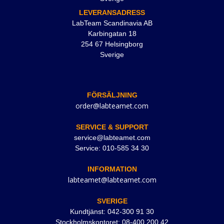
LEVERANSADRESS
LabTeam Scandinavia AB
Karbingatan 18
254 67 Helsingborg
Sverige
FÖRSÄLJNING
order@labteamet.com
SERVICE & SUPPORT
service@labteamet.com
Service: 010-585 34 30
INFORMATION
labteamet@labteamet.com
SVERIGE
Kundtjänst: 042-300 91 30
Stockholmskontoret: 08-400 200 42