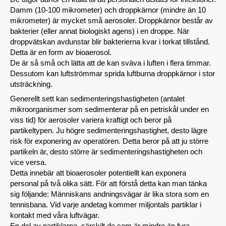
Damm (10-100 mikrometer) och droppkärnor (mindre än 10
mikrometer) är mycket små aerosoler. Droppkärnor består av
bakterier (eller annat biologiskt agens) i en droppe. När
droppvätskan avdunstar blir bakterierna kvar i torkat tillstånd.
Detta är en form av bioaerosol.
De är så små och lätta att de kan sväva i luften i flera timmar.
Dessutom kan luftströmmar sprida luftburna droppkärnor i stor
utsträckning.
Generellt sett kan sedimenteringshastigheten (antalet
mikroorganismer som sedimenterar på en petriskål under en
viss tid) för aerosoler variera kraftigt och beror på
partikeltypen. Ju högre sedimenteringshastighet, desto lägre
risk för exponering av operatören. Detta beror på att ju större
partikeln är, desto större är sedimenteringshastigheten och
vice versa.
Detta innebär att bioaerosoler potentiellt kan exponera
personal på två olika sätt. För att förstå detta kan man tänka
sig följande: Människans andningsvägar är lika stora som en
tennisbana. Vid varje andetag kommer miljontals partiklar i
kontakt med våra luftvägar.
En del av partiklarna, särskilt de som är mindre än fyra