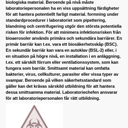
biologiska material. Beroende på nivå måste
laboratoriepersonalen ha en viss uppsättning färdigheter
för att hantera potentiellt farligt material. formning under
standardprocedurer i laboratoriet som pipettering,
blandning och centrifugering utgör den största potentiella
risken för infektion. För att minimera infektionsrisken från
bioaerosoler används primära och sekundära barriärer. En
primär barriär kan t.ex. vara ett biosäkerhetsskåp (BSC).
En sekundär barriär kan vara en autoklav (BSL-2) eller, i
en situation på högre nivå, en installation i en anläggning,
t.ex. ett särskilt förrum eller ventilationssystem, som kan
fungera som barriär. Smittsamt material kan omfatta
bakterier, virus, cellkulturer, parasiter eller vissa typer av
svampar. Beroende på vilken säkerhetsstandard som
gäller kan det krävas särskild utbildning för att hantera
dessa smittsamma material. Laboratoriechefen ansvarar
för att laboratoriepersonalen får rätt utbildning.