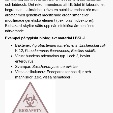
och labbrock. Det rekommenderas att tillträdet till laboratoriet
begränsas. I allmänhet krävs en autoklav endast när man
arbetar med genetiskt modifierade organismer eller
modifierade genetiska element (t.ex. plasmidvektorer).
Biohazard-skyltar sätts upp när infektiösa ämnen finns
närvarande.
Exempel på typiskt biologiskt material i BSL-1
Bakterier:
Agrobacterium tumefaciens
,
Escherichia coli
K-12,
Pseudomonas fluorescens
,
Bacillus subtilis
Virus: hundens adenovirus typ 1 och 2, bovint
enterovirus
Svampar:
Saccharomyces cerevisiae
Vissa cellkulturer> Endoparasiter hos djur och
människor (t.ex. vissa nematoder)