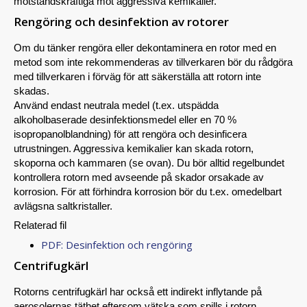
motståndskraftiga mot aggressiva kemikalier.
Rengöring och desinfektion av rotorer
Om du tänker rengöra eller dekontaminera en rotor med en
metod som inte rekommenderas av tillverkaren bör du rådgöra
med tillverkaren i förväg för att säkerställa att rotorn inte
skadas.
Använd endast neutrala medel (t.ex. utspädda
alkoholbaserade desinfektionsmedel eller en 70 %
isopropanolblandning) för att rengöra och desinficera
utrustningen. Aggressiva kemikalier kan skada rotorn,
skoporna och kammaren (se ovan). Du bör alltid regelbundet
kontrollera rotorn med avseende på skador orsakade av
korrosion. För att förhindra korrosion bör du t.ex. omedelbart
avlägsna saltkristaller.
Relaterad fil
PDF: Desinfektion och rengöring
Centrifugkärl
Rotorns centrifugkärl har också ett indirekt inflytande på
aerosolernas täthet eftersom vätska som spills i rotorn