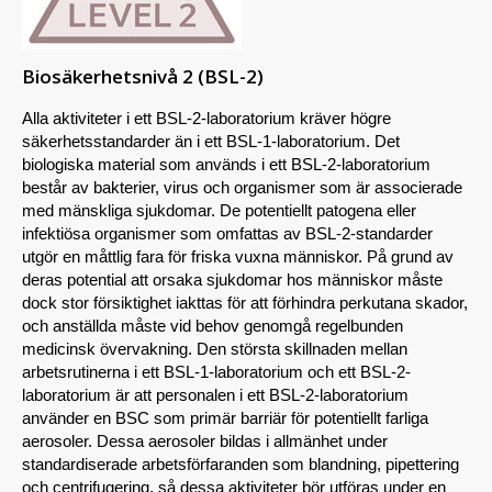
Biosäkerhetsnivå 2 (BSL-2)
Alla aktiviteter i ett BSL-2-laboratorium kräver högre
säkerhetsstandarder än i ett BSL-1-laboratorium. Det
biologiska material som används i ett BSL-2-laboratorium
består av bakterier, virus och organismer som är associerade
med mänskliga sjukdomar. De potentiellt patogena eller
infektiösa organismer som omfattas av BSL-2-standarder
utgör en måttlig fara för friska vuxna människor. På grund av
deras potential att orsaka sjukdomar hos människor måste
dock stor försiktighet iakttas för att förhindra perkutana skador,
och anställda måste vid behov genomgå regelbunden
medicinsk övervakning. Den största skillnaden mellan
arbetsrutinerna i ett BSL-1-laboratorium och ett BSL-2-
laboratorium är att personalen i ett BSL-2-laboratorium
använder en BSC som primär barriär för potentiellt farliga
aerosoler. Dessa aerosoler bildas i allmänhet under
standardiserade arbetsförfaranden som blandning, pipettering
och centrifugering, så dessa aktiviteter bör utföras under en