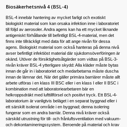
Biosäkerhetsnivå 4 (BSL-4)
BSL-4 innebär hantering av mycket farligt och exotiskt
biologiskt material som kan orsaka infektion inne i laboratoriet
till följd av aerosoler. Andra agens kan ha ett mycket liknande
antigeniskt förhållande till befintligt BSL-4-material, men det
finns inte tillräckligt med data för att ange nivån för dessa
agens. Biologiskt material som också hanteras på denna nivå
avser befintligt infektiöst material där sjukdomsöverföringen är
okänd. Utöver de försiktighetsåtgärder som vidtas på BSL-3-
nivån kräver BSL-4 ytterligare skydd: Alla kläder måste bytas
innan de går in i laboratoriet och medarbetarna måste duscha
innan de lämnar det. När det gäller primära barriärer måste allt
arbete utföras i en klass III BSC eller i en klass I eller II BSC i
kombination med att laboratoriearbetaren bär en
helkroppsdräkt med lufttillförsel och positivt tryck. Ett BSL-4-
laboratorium är vanligtvis beläget i en separat byggnad eller i
ett särskilt isolerat område i en byggnad; denna isolering
fungerar som en andra barriär. Denna nivå kräver också
särskild utrustning för till- och frånluftsventilation med vakuum-
och dekontamineringssystem. Beroende på material och krav