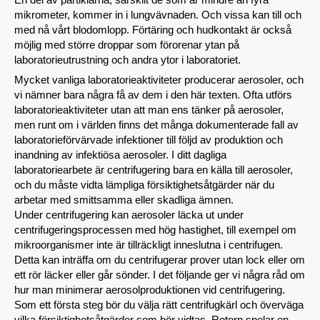
mikrometer, kommer in i lungvävnaden. Och vissa kan till och
med nå vårt blodomlopp. Förtäring och hudkontakt är också
möjlig med större droppar som förorenar ytan på
laboratorieutrustning och andra ytor i laboratoriet.
Mycket vanliga laboratorieaktiviteter producerar aerosoler, och
vi nämner bara några få av dem i den här texten. Ofta utförs
laboratorieaktiviteter utan att man ens tänker på aerosoler,
men runt om i världen finns det många dokumenterade fall av
laboratorieförvärvade infektioner till följd av produktion och
inandning av infektiösa aerosoler. I ditt dagliga
laboratoriearbete är centrifugering bara en källa till aerosoler,
och du måste vidta lämpliga försiktighetsåtgärder när du
arbetar med smittsamma eller skadliga ämnen.
Under centrifugering kan aerosoler läcka ut under
centrifugeringsprocessen med hög hastighet, till exempel om
mikroorganismer inte är tillräckligt inneslutna i centrifugen.
Detta kan inträffa om du centrifugerar prover utan lock eller om
ett rör läcker eller går sönder. I det följande ger vi några råd om
hur man minimerar aerosolproduktionen vid centrifugering.
Som ett första steg bör du välja rätt centrifugkärl och överväga
vilka försiktighetsåtgärder som bör vidtas. Rotorn spelar en