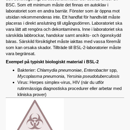
BSC. Som ett minimum måste det finnas en autoklav i
laboratoriet som en andra barriär. Fönster som är öppna mot
utsidan rekommenderas inte. Ett handfat för handtvätt måste
placeras i direkt anslutning till utgångsdörren. Laboratoriet ska
vara lätt att rengöra och dekontaminera. Inne i laboratoriet ska
särskilda labbrockar, handskar samt ansikts- och ögonskydd
bäras. Särskild försiktighet måste iakttas med vassa föremål
som kan orsaka skador. Tillträde till BSL-2-laboratorier måste
vara begränsat.
Exempel på typiskt biologiskt material i BSL-2
Bakterier:
Chlamydia pneumoniae
,
Enterobacter
spp,
Mycoplasma pneumonia
,
Yersinia pseudotuberculosis
Virus: Herpes simplex-virus, HIV (när du utför
rutinmässiga diagnostiska procedurer eller arbetar med
kliniska prover)