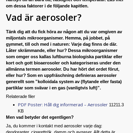
om dessa faktorer i de följande kapitlen.
Vad är aerosoler?
Tänk dig att du fick höra av någon att du var omgiven av
miljontals mikroorganismer. Hemma, på jobbet, på
gymmet, till och med i naturen: Varje dag finns de där.
Låter skrämmande, eller hur? Dessa mikroorganismer
som omger oss kallas luftburna biologiska partiklar eller
kort och gott bioaerosoler och kategoriseras under den
allmänna termen aerosoler. Du har hört det ordet förut,
eller hur? Som en uppfräschning definieras aerosoler
generellt som ”kolloidala system av (flytande eller fasta)
partiklar som svävar i en gas (vanligtvis luft)”.
Relaterade filer
PDF Poster: Håll dig informerad – Aerosoler
11211.3
KB
Men vad betyder det egentligen?
Ja, du kommer i kontakt med aerosoler varje dag:
deodoranter, cigarettrök, damm och avgaser. Allt detta är