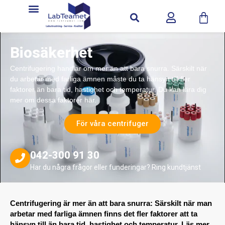
Biosäkerhet
Centrifugering handlar om mer än att bara snurra. Särskilt när
du arbetar med farliga ämnen måste du ta hänsyn till fler
faktorer än bara tid, hastighet och temperatur. Du kan lära dig
mer om dessa faktorer här.
För våra centrifuger
042-300 91 30
Har du några frågor eller funderingar? Ring kundtjänst
Centrifugering är mer än att bara snurra: Särskilt när man
arbetar med farliga ämnen finns det fler faktorer att ta
hänsyn till än bara tid, hastighet och temperatur. Läs mer