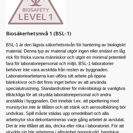
Biosäkerhetsnivå 1 (BSL-1)
BSL-1 är den lägsta säkerhetsnivån för hantering av biologiskt
material. Denna typ av material utgör ingen eller endast en låg
risk för friska vuxna människor och utgör en minimal potentiell
fara för laboratoriepersonal och miljö. BSL-1-laboratorier
behöver inte vara avskilda från resten av byggnaden.
Laboratoriearbetarna kan utföra sitt arbete på öppna
bänkskivor och det finns inget behov av att använda
specialutrustning. Standardrutiner för mikrobiologi är vanligtvis
tillräckliga för att skydda laboratoriepersonal och andra
anställda i byggnaden. Det innebär t.ex. att pipettering med
munstycke inte är tillåten och att stänk och aerosolbildning bör
undvikas. Spill måste städas upp omedelbart och alla
arbetsytor ska dekontamineras varje gång arbetet är avslutat.
Det är inte tillåtet att äta, dricka eller röka i laboratoriet. För att
skydda sig bär arbetarna i allmänhet ögonskydd, handskar