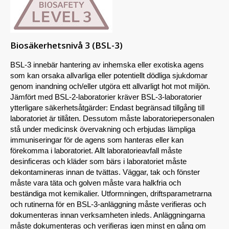
Biosäkerhetsnivå 3 (BSL-3)
BSL-3 innebär hantering av inhemska eller exotiska agens
som kan orsaka allvarliga eller potentiellt dödliga sjukdomar
genom inandning och/eller utgöra ett allvarligt hot mot miljön.
Jämfört med BSL-2-laboratorier kräver BSL-3-laboratorier
ytterligare säkerhetsåtgärder: Endast begränsad tillgång till
laboratoriet är tillåten. Dessutom måste laboratoriepersonalen
stå under medicinsk övervakning och erbjudas lämpliga
immuniseringar för de agens som hanteras eller kan
förekomma i laboratoriet. Allt laboratorieavfall måste
desinficeras och kläder som bärs i laboratoriet måste
dekontamineras innan de tvättas. Väggar, tak och fönster
måste vara täta och golven måste vara halkfria och
beständiga mot kemikalier. Utformningen, driftsparametrarna
och rutinerna för en BSL-3-anläggning måste verifieras och
dokumenteras innan verksamheten inleds. Anläggningarna
måste dokumenteras och verifieras igen minst en gång om