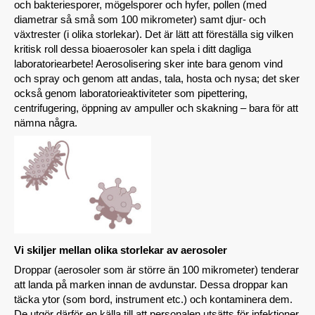
och bakteriesporer, mögelsporer och hyfer, pollen (med
diametrar så små som 100 mikrometer) samt djur- och
växtrester (i olika storlekar). Det är lätt att föreställa sig vilken
kritisk roll dessa bioaerosoler kan spela i ditt dagliga
laboratoriearbete! Aerosolisering sker inte bara genom vind
och spray och genom att andas, tala, hosta och nysa; det sker
också genom laboratorieaktiviteter som pipettering,
centrifugering, öppning av ampuller och skakning – bara för att
nämna några.
Vi skiljer mellan olika storlekar av aerosoler
Droppar (aerosoler som är större än 100 mikrometer) tenderar
att landa på marken innan de avdunstar. Dessa droppar kan
täcka ytor (som bord, instrument etc.) och kontaminera dem.
De utgör därför en källa till att personalen utsätts för infektioner.