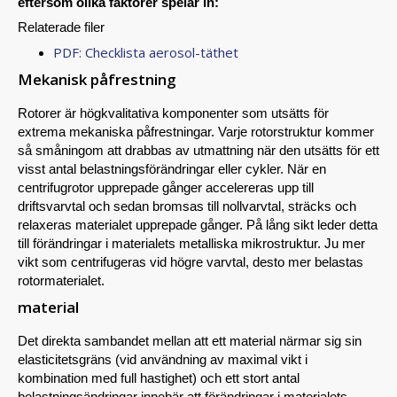
eftersom olika faktorer spelar in:
Relaterade filer
PDF: Checklista aerosol-täthet
Mekanisk påfrestning
Rotorer är högkvalitativa komponenter som utsätts för
extrema mekaniska påfrestningar. Varje rotorstruktur kommer
så småningom att drabbas av utmattning när den utsätts för ett
visst antal belastningsförändringar eller cykler. När en
centrifugrotor upprepade gånger accelereras upp till
driftsvarvtal och sedan bromsas till nollvarvtal, sträcks och
relaxeras materialet upprepade gånger. På lång sikt leder detta
till förändringar i materialets metalliska mikrostruktur. Ju mer
vikt som centrifugeras vid högre varvtal, desto mer belastas
rotormaterialet.
material
Det direkta sambandet mellan att ett material närmar sig sin
elasticitetsgräns (vid användning av maximal vikt i
kombination med full hastighet) och ett stort antal
belastningsändringar innebär att förändringar i materialets