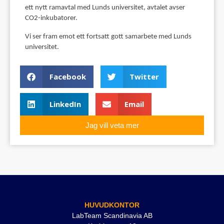
ett nytt ramavtal med Lunds universitet, avtalet avser
CO2-inkubatorer.
Vi ser fram emot ett fortsatt gott samarbete med Lunds
universitet.
Facebook
Twitter
LinkedIn
Email
Jag vill veta mer
HUVUDKONTOR
LabTeam Scandinavia AB