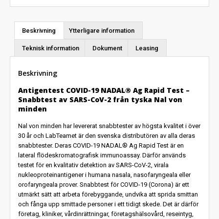
Beskrivning
Ytterligare information
Teknisk information
Dokument
Leasing
Beskrivning
Antigentest COVID-19 NADAL® Ag Rapid Test –
Snabbtest av SARS-CoV-2 från tyska Nal von
minden
Nal von minden har levererat snabbtester av högsta kvalitet i över
30 år och LabTeamet är den svenska distributören av alla deras
snabbtester. Deras COVID-19 NADAL® Ag Rapid Test är en
lateral flödeskromatografisk immunoassay. Därför används
testet för en kvalitativ detektion av SARS-CoV-2, virala
nukleoproteinantigener i humana nasala, nasofaryngeala eller
orofaryngeala prover. Snabbtest för COVID-19 (Corona) är ett
utmärkt sätt att arbeta förebyggande, undvika att sprida smittan
och fånga upp smittade personer i ett tidigt skede. Det är därför
företag, kliniker, vårdinrättningar, företagshälsovård, reseintyg,