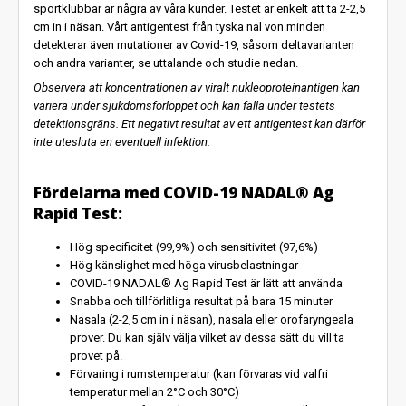
sportklubbar är några av våra kunder. Testet är enkelt att ta 2-2,5
cm in i näsan. Vårt antigentest från tyska nal von minden
detekterar även mutationer av Covid-19, såsom deltavarianten
och andra varianter, se uttalande och studie nedan.
Observera att koncentrationen av viralt nukleoproteinantigen kan
variera under sjukdomsförloppet och kan falla under testets
detektionsgräns. Ett negativt resultat av ett antigentest kan därför
inte utesluta en eventuell infektion.
Fördelarna med COVID-19 NADAL® Ag
Rapid Test:
Hög specificitet (99,9%) och sensitivitet (97,6%)
Hög känslighet med höga virusbelastningar
COVID-19 NADAL® Ag Rapid Test är lätt att använda
Snabba och tillförlitliga resultat på bara 15 minuter
Nasala (2-2,5 cm in i näsan), nasala eller orofaryngeala
prover. Du kan själv välja vilket av dessa sätt du vill ta
provet på.
Förvaring i rumstemperatur (kan förvaras vid valfri
temperatur mellan 2°C och 30°C)