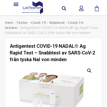
Hem
/
Tester
/
Covid-19
/
Relaterat
/
Covid-19-
testare
/ Antigentest COVID-19 NADAL® Ag Rapid Test –
Snabbtest av SARS-CoV-2 från tyska Nal von minden
Antigentest COVID-19 NADAL® Ag
Rapid Test – Snabbtest av SARS-CoV-2
från tyska Nal von minden