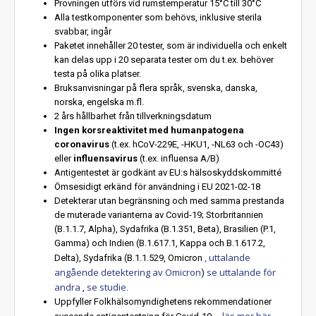
Provningen utförs vid rumstemperatur 15°C till 30°C
Alla testkomponenter som behövs, inklusive sterila
svabbar, ingår
Paketet innehåller 20 tester, som är individuella och enkelt
kan delas upp i 20 separata tester om du t.ex. behöver
testa på olika platser.
Bruksanvisningar på flera språk, svenska, danska,
norska, engelska m.fl.
2 års hållbarhet från tillverkningsdatum
Ingen korsreaktivitet med humanpatogena
coronavirus
(t.ex. hCoV-229E, -HKU1, -NL63 och -OC43)
eller
influensavirus
(t.ex. influensa A/B)
Antigentestet är godkänt av EU:s hälsoskyddskommitté
Ömsesidigt erkänd för användning i EU 2021-02-18
Detekterar utan begränsning och med samma prestanda
de muterade varianterna av Covid-19; Storbritannien
(B.1.1.7, Alpha), Sydafrika (B.1.351, Beta), Brasilien (P.1,
Gamma) och Indien (B.1.617.1, Kappa och B.1.617.2,
, uttalande
Delta), Sydafrika (B.1.1.529, Omicron
angående detektering av Omicron
se uttalande för
)
andra
se studie
,
.
Uppfyller Folkhälsomyndighetens rekommendationer