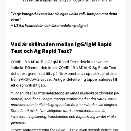
läs mer här
avseende antigentestning för Covid-19 –
.
“Varje kategori av test har sin egen unika roll i kampen mot detta
virus.”
– USA:s livsmedels- och läkemedelsmyndighet
Vad är skillnaden mellan IgG/IgM Rapid
Test och Ag Rapid Test?
COVID-19 NADAL® IgG/IgM Rapid Test* detekterar viruset
indirekt. Däremot detekterar COVID-19 NADAL® Ag Rapid Test
det direkt genom att titta på förekomsten av specifika proteiner
från SARS-CoV-2-viruset. Antigendetektering täpper således till
ett diagnostiskt gap.
*
För en idealisk virusdetektering används nukleokapsidprotein (N-
protein) som finns i högre mängd jämfört med andra SARS-CoV-2-
proteiner som är tillräckligt specifika för att användas vid diagnos
.
Detta är ett av de fyra viktigaste strukturproteinerna och är
involverat i replikering, transkription och förpackning av det virala
genomet.
Utöver antigentesterna för Covid-19 är vi även svensk distributör