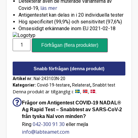
Detekterar även de muterade varianterna av
läs mer
Covid-19,
Antigentestet kan delas in i 20 individuella tester
Hög specificitet (99,9%) och sensitivitet (97,6%)
Ömsesidigt erkännande inom EU 2021-02-18
Förfrågan (flera produkter)
Snabb förfrågan (denna produkt)
Artikel nr:
Nal-243103N-20
Kategorier:
Covid-19-testare
,
Relaterat
,
Snabbt test
Denna produkt är tillgänglig i:
,
,
.
Frågor om Antigentest COVID-19 NADAL®
Ag Rapid Test – Snabbtest av SARS-CoV-2
från tyska Nal von minden?
042-300 91 30
Ring
eller mejla
info@labteamet.com