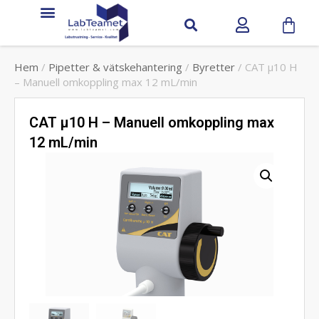
Hem
/
Pipetter & vätskehantering
/
Byretter
/ CAT µ10 H
– Manuell omkoppling max 12 mL/min
CAT µ10 H – Manuell omkoppling max
12 mL/min