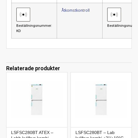
Åtkomstkontroll
Beställningsnummer:
Beställningsnumm
KD
Relaterade produkter
LSFSC280BT ATEX –
LSFSC280BT – Lab
Labb kyl/frys kombi
kyl/frys kombi +2°/+10°C