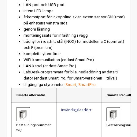
LAN-port och USB-port
intern LED-lampa
åtkomstport för inkoppling av en extern sensor (Ø30 mm)
på enhetens vänstra sida
genom låsning
monteringssats för infästning i vägg
trådhyllor i rostfritt stål (INOX) för modellerna C (comfort)
och P (premium)
kompletta ytterdörrar
WiFi-kommunikation (endast Smart Pro)
LAN-kabel (endast Smart Pro)
LabDesk-programvara för bl.a. nedladdning av data till
dator (endast Smart Pro, för Smart-versionen – tillval)
Smart
SmartPro
tillgängliga styrenheter:
,
Smarta alternativ
Smarta Pro-altern
Invändig glasdörr
Beställningsnummer:
Beställningsnumm
*/C