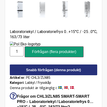
Laboratoriekyl / Laboratoriefrys 0…+15°C / -25…0°C,
163/73 liter
Förfrågan (flera produkter)
Snabb förfrågan (denna produkt)
Artikel nr:
PE-CHL3/ZLN85
Kategori:
Labkyl / Frysskåp
Denna produkt är tillgänglig i:
,
,
.
Frågor om CHL3/ZLN85 SMART-SMART
PRO – Laboratoriekyl / Laboratoriefrys 0…
+15°C / -25…0°C, 163/73 liter?