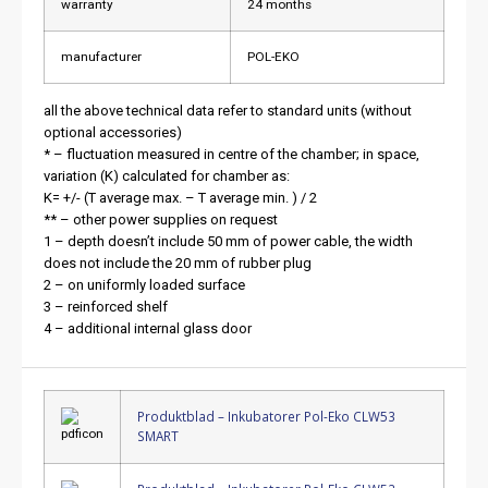
warranty
24 months
manufacturer
POL-EKO
all the above technical data refer to standard units (without
optional accessories)
* – fluctuation measured in centre of the chamber; in space,
variation (K) calculated for chamber as:
K= +/- (T average max. – T average min. ) / 2
** – other power supplies on request
1 – depth doesn’t include 50 mm of power cable, the width
does not include the 20 mm of rubber plug
2 – on uniformly loaded surface
3 – reinforced shelf
4 – additional internal glass door
Produktblad – Inkubatorer Pol-Eko CLW53
SMART