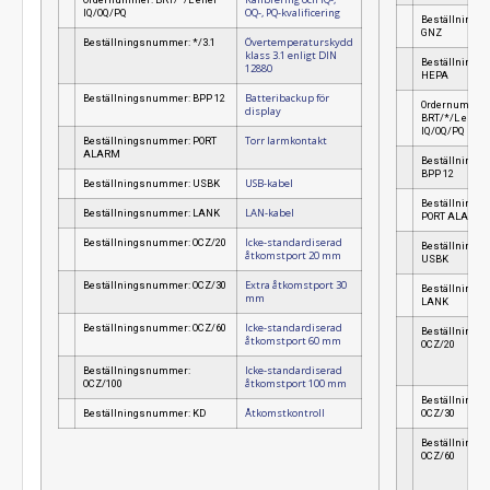
OQ-, PQ-kvalificering
IQ/OQ/PQ
Beställnings
GNZ
Övertemperaturskydd
Beställningsnummer: */3.1
klass 3.1 enligt DIN
Beställnings
12880
HEPA
Batteribackup för
Beställningsnummer: BPP 12
Ordernummer
display
BRT/*/L eller
IQ/OQ/PQ
Torr larmkontakt
Beställningsnummer: PORT
ALARM
Beställnings
BPP 12
USB-kabel
Beställningsnummer: USBK
Beställnings
LAN-kabel
Beställningsnummer: LANK
PORT ALARM
Icke-standardiserad
Beställningsnummer: OCZ/20
Beställnings
åtkomstport 20 mm
USBK
Extra åtkomstport 30
Beställningsnummer: OCZ/30
Beställnings
mm
LANK
Icke-standardiserad
Beställningsnummer: OCZ/60
Beställnings
åtkomstport 60 mm
OCZ/20
Icke-standardiserad
Beställningsnummer:
åtkomstport 100 mm
OCZ/100
Beställnings
Åtkomstkontroll
Beställningsnummer: KD
OCZ/30
Beställnings
OCZ/60