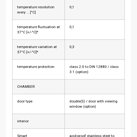
temperature resolution
0,1
every … [°C]
temperature fluctuation at
0,1
37°C [+/-°C]*
temperature variation at
0,3
37°C [+/-°C]*
temperature protection
class 2.0 to DIN 12880 / class
3.1 (option)
CHAMBER
door type
double(5) / door with viewing
window (option)
interior
Smart
acid-proof stainless steel to