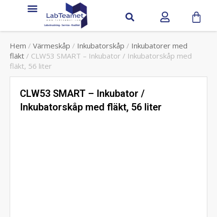
Service & Support
Hem
/
Värmeskåp
/
Inkubatorskåp
/
Inkubatorer med
fläkt
/ CLW53 SMART – Inkubator / Inkubatorskåp med
fläkt, 56 liter
CLW53 SMART – Inkubator /
Inkubatorskåp med fläkt, 56 liter