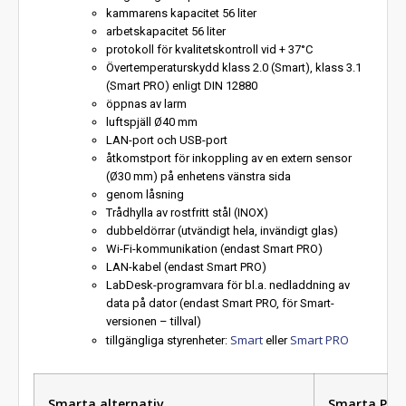
kammarens kapacitet 56 liter
arbetskapacitet 56 liter
protokoll för kvalitetskontroll vid + 37°C
Övertemperaturskydd klass 2.0 (Smart), klass 3.1
(Smart PRO) enligt DIN 12880
öppnas av larm
luftspjäll Ø40 mm
LAN-port och USB-port
åtkomstport för inkoppling av en extern sensor
(Ø30 mm) på enhetens vänstra sida
genom låsning
Trådhylla av rostfritt stål (INOX)
dubbeldörrar (utvändigt hela, invändigt glas)
Wi-Fi-kommunikation (endast Smart PRO)
LAN-kabel (endast Smart PRO)
LabDesk-programvara för bl.a. nedladdning av
data på dator (endast Smart PRO, för Smart-
versionen – tillval)
Smart
Smart PRO
tillgängliga styrenheter:
eller
Smarta alternativ
Smarta PRO-