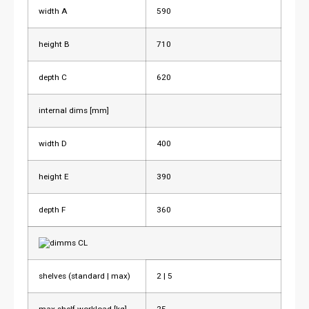
width A
590
height B
710
depth C
620
internal dims [mm]
width D
400
height E
390
depth F
360
shelves (standard | max)
2 | 5
max shelf workload [kg]
25