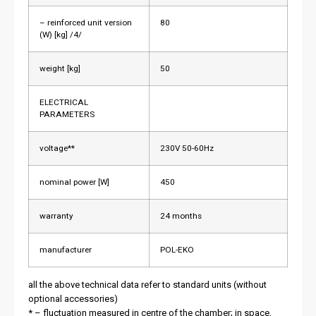
– reinforced unit version
80
(W) [kg] /4/
weight [kg]
50
ELECTRICAL
PARAMETERS
voltage**
230V 50-60Hz
nominal power [W]
450
warranty
24 months
manufacturer
POL-EKO
all the above technical data refer to standard units (without
optional accessories)
* – fluctuation measured in centre of the chamber; in space,