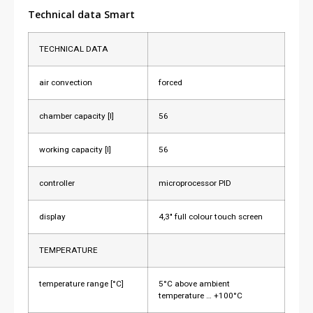
Technical data Smart
TECHNICAL DATA
air convection
forced
chamber capacity [l]
56
working capacity [l]
56
controller
microprocessor PID
display
4,3″ full colour touch screen
TEMPERATURE
temperature range [°C]
5°C above ambient
temperature … +100°C