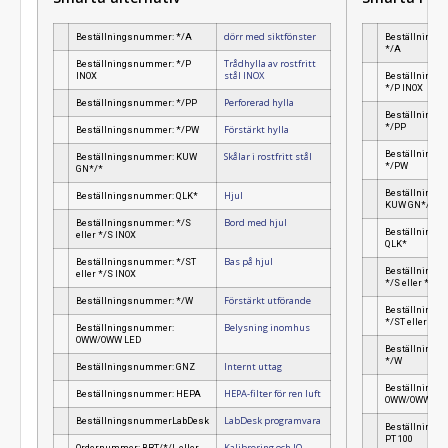
dörr med siktfönster
Beställningsnummer: */A
Beställnings
*/A
Trådhylla av rostfritt
Beställningsnummer: */P
stål INOX
INOX
Beställnings
*/P INOX
Perforerad hylla
Beställningsnummer: */PP
Beställnings
*/PP
Förstärkt hylla
Beställningsnummer: */PW
Beställnings
Skålar i rostfritt stål
Beställningsnummer: KUW
*/PW
GN*/*
Beställnings
Hjul
Beställningsnummer: QLK*
KUW GN*/*
Bord med hjul
Beställningsnummer: */S
Beställnings
eller */S INOX
QLK*
Bas på hjul
Beställningsnummer: */ST
Beställnings
eller */S INOX
*/S eller */S 
Förstärkt utförande
Beställningsnummer: */W
Beställnings
*/ST eller */S
Belysning inomhus
Beställningsnummer:
OWW/OWW LED
Beställnings
*/W
Internt uttag
Beställningsnummer: GNZ
Beställnings
HEPA-filter för ren luft
Beställningsnummer: HEPA
OWW/OWW LE
LabDesk programvara
BeställningsnummerLabDesk
Beställnings
PT 100
Kalibrering och IQ-,
Ordernummer: BRT/*/L eller