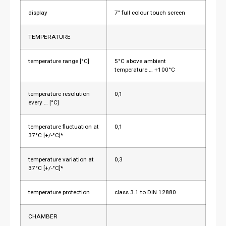
display
7″ full colour touch screen
TEMPERATURE
temperature range [°C]
5°C above ambient
temperature … +100°C
temperature resolution
0,1
every … [°C]
temperature fluctuation at
0,1
37°C [+/-°C]*
temperature variation at
0,3
37°C [+/-°C]*
temperature protection
class 3.1 to DIN 12880
CHAMBER