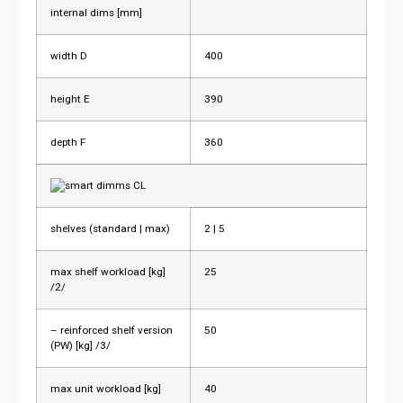
internal dims [mm]
width D
400
height E
390
depth F
360
shelves (standard | max)
2 | 5
max shelf workload [kg]
25
/2/
– reinforced shelf version
50
(PW) [kg] /3/
max unit workload [kg]
40