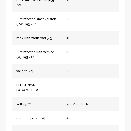
/2/
– reinforced shelf version
50
(PW) [kg] /3/
max unit workload [kg]
40
– reinforced unit version
80
(W) [kg] /4/
weight [kg]
50
ELECTRICAL
PARAMETERS
voltage**
230V 50-60Hz
nominal power [W]
450