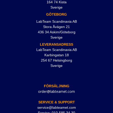
164 74 Kista
Sverige
GÖTEBORG
LabTeam Scandinavia AB
Stora Åvägen 21
436 34 Askim/Göteborg
Sverige
LEVERANSADRESS
LabTeam Scandinavia AB
Karbingatan 18
254 67 Helsingborg
Sverige
FÖRSÄLJNING
order@labteamet.com
SERVICE & SUPPORT
service@labteamet.com
Service: 010-585 34 30