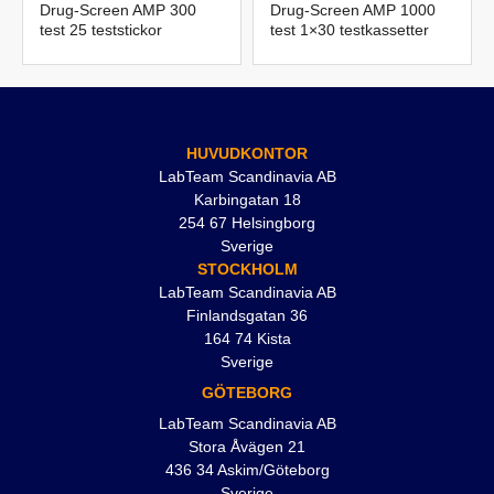
Drug-Screen AMP 300
Drug-Screen AMP 1000
test 25 teststickor
test 1×30 testkassetter
HUVUDKONTOR
LabTeam Scandinavia AB
Karbingatan 18
254 67 Helsingborg
Sverige
STOCKHOLM
LabTeam Scandinavia AB
Finlandsgatan 36
164 74 Kista
Sverige
GÖTEBORG
LabTeam Scandinavia AB
Stora Åvägen 21
436 34 Askim/Göteborg
Sverige