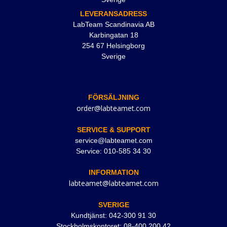
LEVERANSADRESS
LabTeam Scandinavia AB
Karbingatan 18
254 67 Helsingborg
Sverige
FÖRSÄLJNING
order@labteamet.com
SERVICE & SUPPORT
service@labteamet.com
Service: 010-585 34 30
INFORMATION
labteamet@labteamet.com
SVERIGE
Kundtjänst: 042-300 91 30
Stockholmskontoret: 08-400 200 42