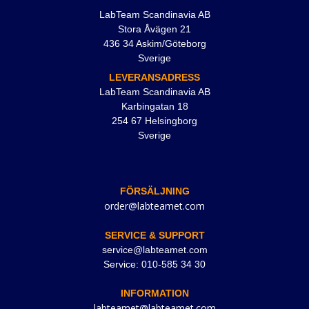
LabTeam Scandinavia AB
Stora Åvägen 21
436 34 Askim/Göteborg
Sverige
LEVERANSADRESS
LabTeam Scandinavia AB
Karbingatan 18
254 67 Helsingborg
Sverige
FÖRSÄLJNING
order@labteamet.com
SERVICE & SUPPORT
service@labteamet.com
Service: 010-585 34 30
INFORMATION
labteamet@labteamet.com