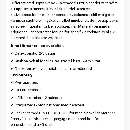
Differentierad upptäckt av Z-läkemedel Hittills har det varit svårt
att upptäcka missbruk av Z-läkemedel. Även om
aktivitetsspektrumet liknar bensodiazepinernas skiljer sig den
kemiska strukturen mycket åt, vilket innebär att de inte upptäcks
av screeningtester för bensodiazepiner. Men nal von minden
erbjuder nu snabbtester för urin för specifik detektion av alla Z-
läkemedel – inklusive zopiklon.
Dina förmåner i en överblick:
✔ Detektionstid: 2-3 dagar
✔ Snabba och tillförlitliga resultat på bara 5-8 minuter
✔ Detektion av huvudmetabolit samt oförändrad
medicinering
✔ Kvalitativt test
✔ Lätt att använda
✔ Hållbarhet minst 12 månader
✔ Integrerbar i kombinationer med flera test
✔ I enlighet med DIN EN ISO 15189 för medicinska laboratorier
finns våra snabbtester tillgängliga med streckkod för
enhetsbaserad utvärdering