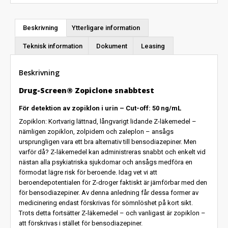
Beskrivning
Ytterligare information
Teknisk information
Dokument
Leasing
Beskrivning
Drug-Screen® Zopiclone snabbtest
För detektion av zopiklon i urin – Cut-off: 50 ng/mL
Zopiklon: Kortvarig lättnad, långvarigt lidande Z-läkemedel –
nämligen zopiklon, zolpidem och zaleplon – ansågs
ursprungligen vara ett bra alternativ till bensodiazepiner. Men
varför då? Z-läkemedel kan administreras snabbt och enkelt vid
nästan alla psykiatriska sjukdomar och ansågs medföra en
förmodat lägre risk för beroende. Idag vet vi att
beroendepotentialen för Z-droger faktiskt är jämförbar med den
för bensodiazepiner. Av denna anledning får dessa former av
medicinering endast förskrivas för sömnlöshet på kort sikt.
Trots detta fortsätter Z-läkemedel – och vanligast är zopiklon –
att förskrivas i stället för bensodiazepiner.