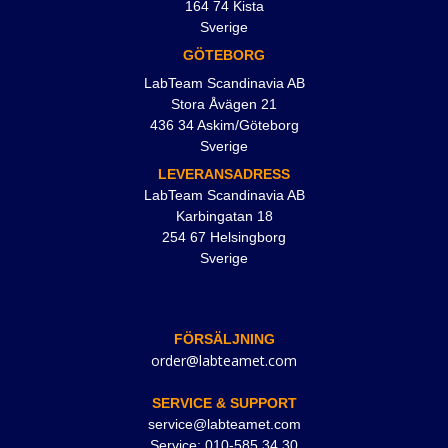
164 74 Kista
Sverige
GÖTEBORG
LabTeam Scandinavia AB
Stora Åvägen 21
436 34 Askim/Göteborg
Sverige
LEVERANSADRESS
LabTeam Scandinavia AB
Karbingatan 18
254 67 Helsingborg
Sverige
FÖRSÄLJNING
order@labteamet.com
SERVICE & SUPPORT
service@labteamet.com
Service: 010-585 34 30