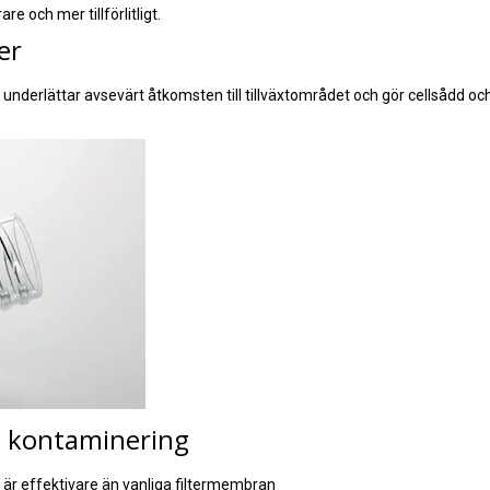
 och mer tillförlitligt.
er
nderlättar avsevärt åtkomsten till tillväxtområdet och gör cellsådd o
t kontaminering
är effektivare än vanliga filtermembran