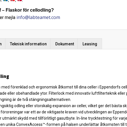
– Flaskor för cellodling?
info@labteamet.com
er mejla
n
Teknisk information
Dokument
Leasing
dling
ed förenklad och ergonomisk åtkomst till dina celler i Eppendorfs cellodl
 eller obehandlade ytor. Filterlock med innovativ luftfilterteknik elle
ängning är de två stängningsalternativen.
ngsiktig odling eller storskalig expansion av celler, vilket ger det bästa
 föroreningar var ett av de viktigaste kraven vid utvecklingen av Eppendor
 utmärkt skydd med tillförlitligt gasutbyte. In-line trycktestning för varj
 Den unika ConvexAccess™-formen på halsen underlättar åtkomsten till t