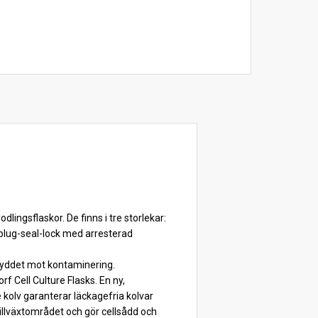
ingsflaskor. De finns i tre storlekar:
r plug-seal-lock med arresterad
 skyddet mot kontaminering.
f Cell Culture Flasks. En ny,
e kolv garanterar läckagefria kolvar
illväxtområdet och gör cellsådd och