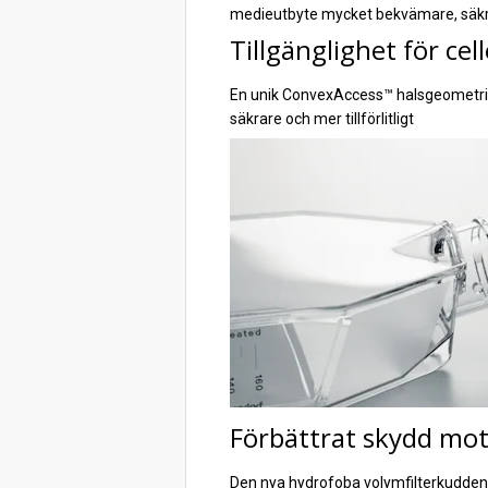
medieutbyte mycket bekvämare, säkrare
Tillgänglighet för cell
En unik ConvexAccess™ halsgeometri u
säkrare och mer tillförlitligt
Förbättrat skydd mo
Den nya hydrofoba volymfilterkudden 