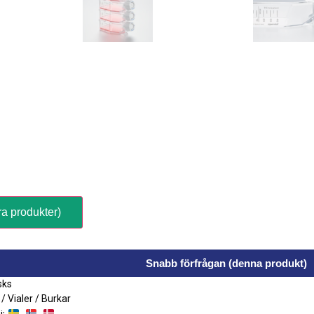
ra produkter)
Snabb förfrågan (denna produkt)
sks
 / Vialer / Burkar
i:
,
,
.