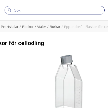
/
Petriskalar / Flaskor / Vialer / Burkar
/ Eppendorf – Flaskor för cel
or för cellodling