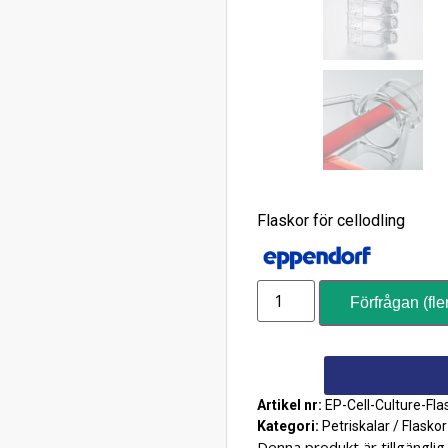
Flaskor för cellodling
Förfrågan (fle
Artikel nr:
EP-Cell-Culture-Fla
Kategori:
Petriskalar / Flaskor
Denna produkt är tillgänglig 