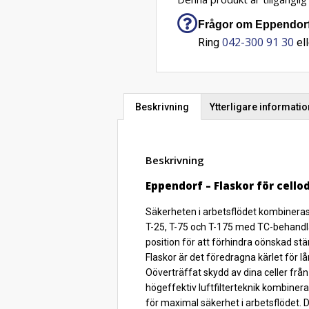
Frågor om Eppendorf 
042-300 91 30
Ring
ell
Beskrivning
Ytterligare informatio
Beskrivning
Eppendorf – Flaskor för cello
Säkerheten i arbetsflödet kombineras m
T-25, T-75 och T-175 med TC-behandlade
position för att förhindra oönskad st
Flaskor är det föredragna kärlet för lå
Oöverträffat skydd av dina celler från
högeffektiv luftfilterteknik kombinerar
för maximal säkerhet i arbetsflödet.