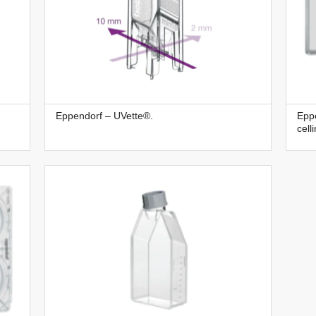
Eppendorf – UVette®.
Eppe
cell