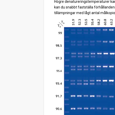
Högre denatureringstemperaturer kan
kan du snabbt fastställa förhållandena
tillämpningar med lågt antal målkopio