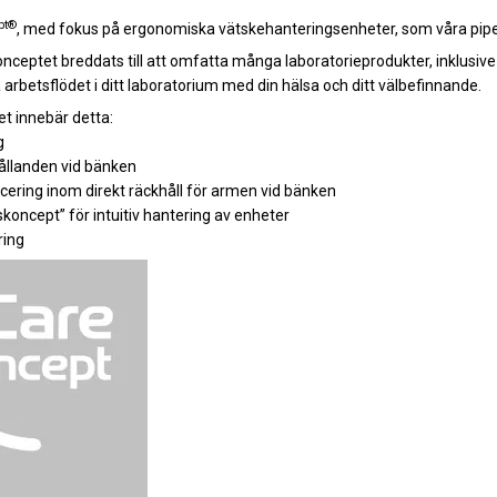
pt®
, med fokus på ergonomiska vätskehanteringsenheter, som våra pipe
eptet breddats till att omfatta många laboratorieprodukter, inklusive 
arbetsflödet i ditt laboratorium med din hälsa och ditt välbefinnande.
t innebär detta:
g
hållanden vid bänken
lacering inom direkt räckhåll för armen vid bänken
koncept” för intuitiv hantering av enheter
ring