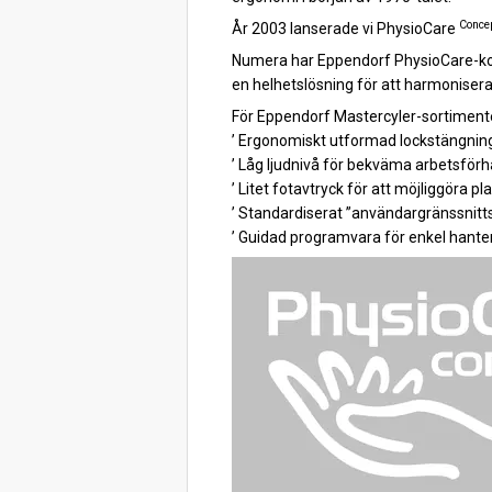
Conce
År 2003 lanserade vi PhysioCare
Numera har Eppendorf PhysioCare-konc
en helhetslösning för att harmonisera 
För Eppendorf Mastercyler-sortimente
’ Ergonomiskt utformad lockstängnin
’ Låg ljudnivå för bekväma arbetsför
’ Litet fotavtryck för att möjliggöra p
’ Standardiserat ”användargränssnitts
’ Guidad programvara för enkel hante