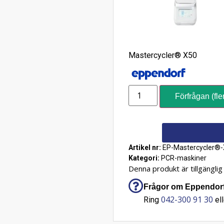
Mastercycler® X50
Förfrågan (fle
Artikel nr:
EP-Mastercycler®
Kategori:
PCR-maskiner
Denna produkt är tillgänglig 
Frågor om Eppendorf
042-300 91 30
Ring
ell