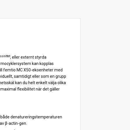
snittet
, eller externt styrda
termocyklersystem kan kopplas
 till femtio MC X50-ekoenheter med
duellt, samtidigt eller som en grupp
tsskäl kan du helt enkelt välja olika
maximal flexibilitet när det gäller
a både denatureringstemperaturen
av β-actin-gen.