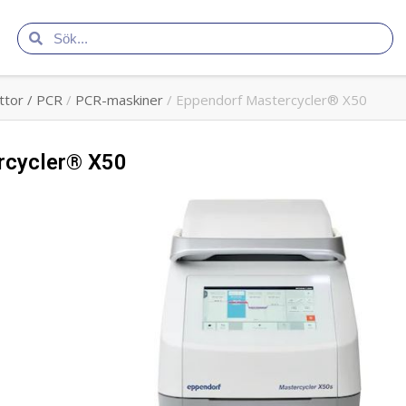
ttor / PCR
/
PCR-maskiner
/ Eppendorf Mastercycler® X50
rcycler® X50