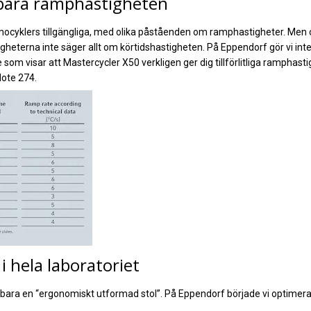
 bara ramphastigheten
ermocyklers tillgängliga, med olika påståenden om ramphastigheter. M
igheterna inte säger allt om körtidshastigheten. På Eppendorf gör vi in
 som visar att Mastercycler X50 verkligen ger dig tillförlitliga ramphast
Note 274.
 hela laboratoriet
ra en “ergonomiskt utformad stol”. På Eppendorf började vi optimera 