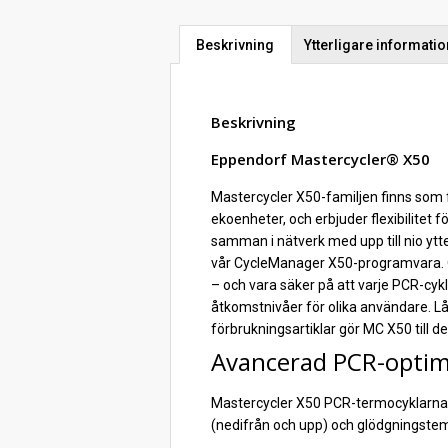
Beskrivning
Ytterligare informatio
Beskrivning
Eppendorf Mastercycler® X50
Mastercycler X50-familjen finns som 
ekoenheter, och erbjuder flexibilitet
samman i nätverk med upp till nio yt
vår CycleManager X50-programvara. Oa
– och vara säker på att varje PCR-cyk
åtkomstnivåer för olika användare. L
förbrukningsartiklar gör MC X50 till
Avancerad PCR-optime
Mastercycler X50 PCR-termocyklarna 
(nedifrån och upp) och glödgningstem