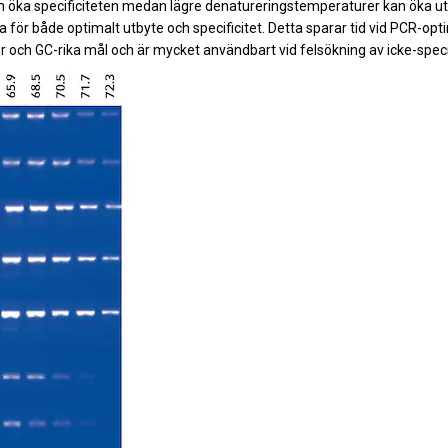
 öka specificiteten medan lägre denatureringstemperaturer kan öka u
 för både optimalt utbyte och specificitet. Detta sparar tid vid PCR-optim
r och GC-rika mål och är mycket användbart vid felsökning av icke-spec