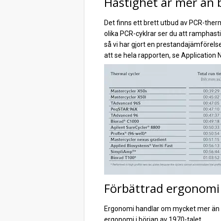
Hastighet är mer än
Det finns ett brett utbud av PCR-th
olika PCR-cyklrar ser du att ramphast
så vi har gjort en prestandajämförelse
att se hela rapporten, se Application 
Förbättrad ergonomi i
Ergonomi handlar om mycket mer än ba
ergonomi i början av 1970-talet.