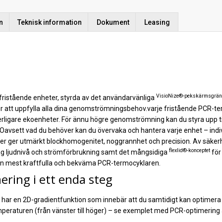
n
Teknisk information
Dokument
Leasing
VisioNize®-pekskärmsgräns
fristående enheter, styrda av det användarvänliga
 för att uppfylla alla dina genomströmningsbehov.varje fristående PCR-
terligare ekoenheter. För ännu högre genomströmning kan du styra upp
vsett vad du behöver kan du övervaka och hantera varje enhet – indivi
ler ger utmärkt blockhomogenitet, noggrannhet och precision. Av säkerhe
flexlid®-konceptet
åg ljudnivå och strömförbrukning samt det mångsidiga
för 
 den mest kraftfulla och bekväma PCR-termocyklaren.
ring i ett enda steg
har en 2D-gradientfunktion som innebär att du samtidigt kan optimer
peraturen (från vänster till höger) – se exemplet med PCR-optimering 