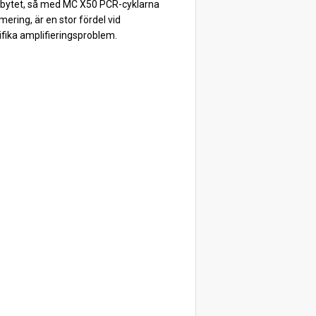
tbytet, så med MC X50 PCR-cyklarna
ering, är en stor fördel vid
ifika amplifieringsproblem.