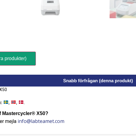
ra produkter)
Snabb förfrågan (denna produkt)
-X50
i:
,
,
.
 Mastercycler® X50?
info@labteamet.com
er mejla