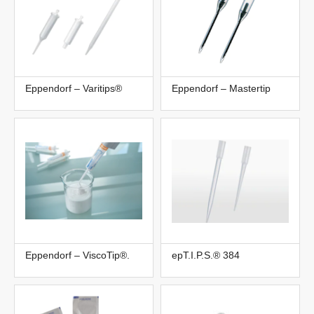
Eppendorf – Varitips®
Eppendorf – Mastertip
Eppendorf – ViscoTip®.
epT.I.P.S.® 384