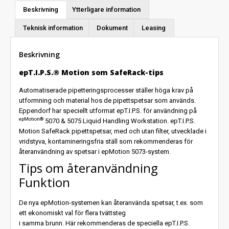
Beskrivning
Ytterligare information
Teknisk information
Dokument
Leasing
Beskrivning
epT.I.P.S.® Motion som SafeRack-tips
Automatiserade pipetteringsprocesser ställer höga krav på
utformning och material hos de pipettspetsar som används.
Eppendorf har speciellt utformat epT.I.P.S. för användning på
epMotion®
5070 & 5075 Liquid Handling Workstation. epT.I.P.S.
Motion SafeRack pipettspetsar, med och utan filter, utvecklade i
vridstyva, kontamineringsfria ställ som rekommenderas för
återanvändning av spetsar i epMotion 5073-system.
Tips om återanvändning
Funktion
De nya epMotion-systemen kan återanvända spetsar, t.ex. som
ett ekonomiskt val för flera tvättsteg
i samma brunn. Här rekommenderas de speciella epT.I.P.S.