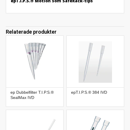
epT.I.P.S.® Motion som SafeRack-tips
Relaterade produkter
ep Dubbelfilter T.I.P.S.®
epT.I.P.S.® 384 IVD
SealMax IVD