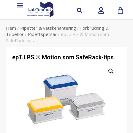
Hem
/
Pipetter & vätskehantering
/
Förbrukning &
Tillbehör
/
Pipettspetsar
/ epT.I.P.S.® Motion som
SafeRack-tips
epT.I.P.S.® Motion som SafeRack-tips