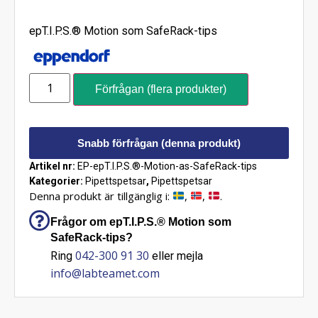
epT.I.P.S.® Motion som SafeRack-tips
Förfrågan (flera produkter)
Snabb förfrågan (denna produkt)
Artikel nr:
EP-epT.I.P.S.®-Motion-as-SafeRack-tips
Kategorier:
Pipettspetsar
,
Pipettspetsar
Denna produkt är tillgänglig i:
,
,
.
Frågor om epT.I.P.S.® Motion som
SafeRack-tips?
042-300 91 30
Ring
eller mejla
info@labteamet.com