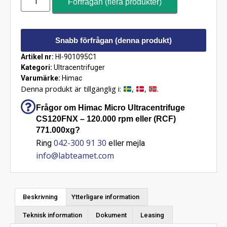
Förfrågan (flera produkter)
Snabb förfrågan (denna produkt)
Artikel nr:
HI-901095C1
Kategori:
Ultracentrifuger
Varumärke:
Himac
Denna produkt är tillgänglig i:
,
,
.
Frågor om Himac Micro Ultracentrifuge
CS120FNX – 120.000 rpm eller (RCF)
771.000xg?
042-300 91 30
Ring
eller mejla
info@labteamet.com
Beskrivning
Ytterligare information
Teknisk information
Dokument
Leasing