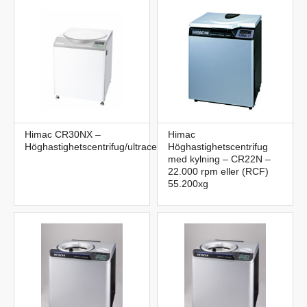
Himac CR30NX –
Himac
Höghastighetscentrifug/ultracentrifug
Höghastighetscentrifug
med kylning – CR22N –
22.000 rpm eller (RCF)
55.200xg