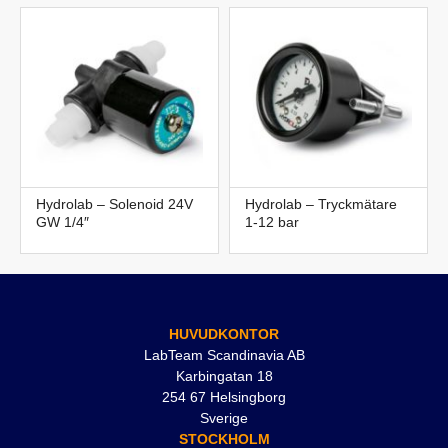
Hydrolab – Solenoid 24V
Hydrolab – Tryckmätare
GW 1/4″
1-12 bar
HUVUDKONTOR
LabTeam Scandinavia AB
Karbingatan 18
254 67 Helsingborg
Sverige
STOCKHOLM