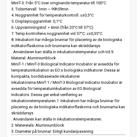
MiniT-3: Från 5°C över omgivande temperatur till 100°C
3. Tidsintervall: 1min ~ 99h59min
4. Noggrannhet för temperaturkontroll: ≤±0,5°C
5. Displaynoggrannhet: 0,1°C
6. Uppvärmningstid: < 6min (från 20°C till 57°C)
7. Temp.kontrollens noggrannhet vid 57°C: ≤±0,35°C
8. Inkubatorn har många brunnar för placering av de biologiska
indikatorflaskorna och brunnarna kan skräddarsys
. Användaren kan ställa in inkubationstemperatur och tid.9.
Material: Aluminiumblock
MiniT-1 / MiniT-3 Biological Indicator Incubator är avsedda för
temperaturinkubation av EO:s biologiska indikatorer. Dessa är
kompakta, bordsbaserade inkubatorer.
Inkubatorerna MiniT-1 / MiniT-3 Biological Indicator Incubator är
avsedda för temperaturinkubation av EO Biological
Indicators. Dessa ger enkel verifiering av
inkubationstemperaturen.1. Inkubatorn har många brunnar för
placering av de biologiska indikatorflaskorna och brunnarna kan
skräddarsys
. Användaren kan ställa in inkubationstemperaturen.
2. Matereials: Aluminiumblock
3. Diameter på brunnar: Enligt kundanpassning