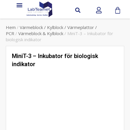
Service & Support
Hem
/
Värmeblock / Kylblock / Värmeplattor /
PCR
/
Värmeblock & Kylblock
/ MiniT-3 – Inkubator för
biologisk indikator
MiniT-3 – Inkubator för biologisk
indikator