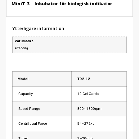
MiniT-3 – Inkubator för biologisk indikator
Ytterligare information
Varumärke
Allsheng
Model
TD2-12
Capacity
12 Gel Cards
Speed Range
800~1800rpm
Centrifugal Force
54~272xg
Timer
1~20min