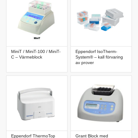
MiniT / MiniT-100 / MiniT-
Eppendorf IsoTherm-
C – Värmeblock
System® – kall förvaring
av prover
Eppendorf ThermoTop
Grant Block med