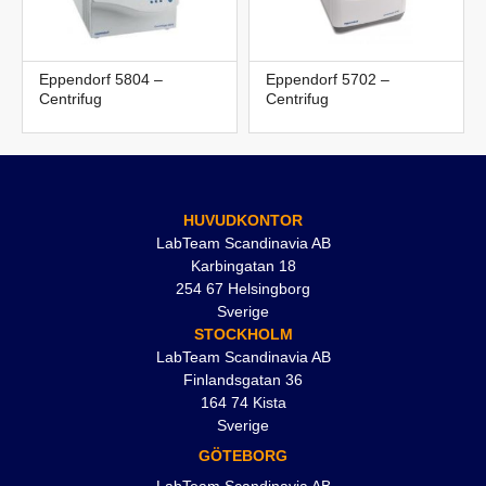
Eppendorf 5804 –
Eppendorf 5702 –
Centrifug
Centrifug
HUVUDKONTOR
LabTeam Scandinavia AB
Karbingatan 18
254 67 Helsingborg
Sverige
STOCKHOLM
LabTeam Scandinavia AB
Finlandsgatan 36
164 74 Kista
Sverige
GÖTEBORG
LabTeam Scandinavia AB