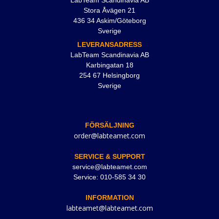
Stora Åvägen 21
436 34 Askim/Göteborg
Sverige
LEVERANSADRESS
LabTeam Scandinavia AB
Karbingatan 18
254 67 Helsingborg
Sverige
FÖRSÄLJNING
order@labteamet.com
SERVICE & SUPPORT
service@labteamet.com
Service: 010-585 34 30
INFORMATION
labteamet@labteamet.com