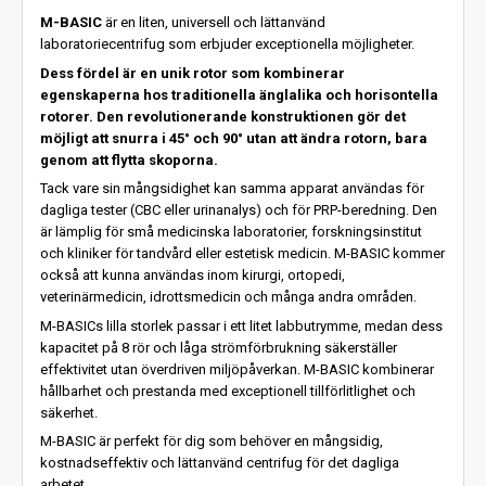
M-BASIC
är en liten, universell och lättanvänd
laboratoriecentrifug som erbjuder exceptionella möjligheter.
Dess fördel är en unik rotor som kombinerar
egenskaperna hos traditionella änglalika och horisontella
rotorer. Den revolutionerande konstruktionen gör det
möjligt att snurra i 45° och 90° utan att ändra rotorn, bara
genom att flytta skoporna.
Tack vare sin mångsidighet kan samma apparat användas för
dagliga tester (CBC eller urinanalys) och för PRP-beredning. Den
är lämplig för små medicinska laboratorier, forskningsinstitut
och kliniker för tandvård eller estetisk medicin. M-BASIC kommer
också att kunna användas inom kirurgi, ortopedi,
veterinärmedicin, idrottsmedicin och många andra områden.
M-BASICs lilla storlek passar i ett litet labbutrymme, medan dess
kapacitet på 8 rör och låga strömförbrukning säkerställer
effektivitet utan överdriven miljöpåverkan. M-BASIC kombinerar
hållbarhet och prestanda med exceptionell tillförlitlighet och
säkerhet.
M-BASIC är perfekt för dig som behöver en mångsidig,
kostnadseffektiv och lättanvänd centrifug för det dagliga
arbetet.