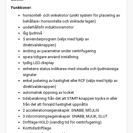
Funktioner:
horisontell- och vinkelrotor (unikt system för placering av
behållare i horisontella och vinklade lägen)
underhållsfri induktionsmotor
låg ljudnivå
5 användarprogram (väljs med hjälp av
direktvalsknappen)
ändring av parametrar under centrifugering
spara tidigare använd inställning
tydlig LED-display
enhetens status indikeras med visuella och ljudmässiga
signaler
enkel justering av hastighet eller RCF (väljs med hjälp av
direktvalsknappen)
automatisk öppning av locket
tidsberäkning från det att START-knappen trycks in eller
från det att förvald hastighet uppnåtts
2 accelerationsegenskaper: SNABB, MÖJLIG
3 inbromsningsegenskaper: SNABB, MJUK, SLUT
Driftläge HOLD (oändlig tid för centrifugering)
Korttidsdriftläge