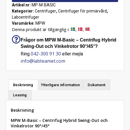
Artikel nr:
MP-M-BASIC
Kategorier:
Centrifuger
,
Centrifuger för primärvård
,
Labcentrifuger
Varumärke:
MPW
Denna produkt är tillgänglig i:
,
,
.
Frågor om MPW M-Basic – Centrifug Hybrid
Swing-Out och Vinkelrotor 90°/45°?
042-300 91 30
Ring
eller mejla
info@labteamet.com
Beskrivning
Ytterligare information
Dokument
Leasing
Beskrivning
MPW M-Basic – Centrifug Hybrid Swing-Out och
Vinkelrotor 90°/45°