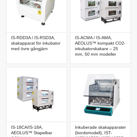
IS-RDD3A / IS-RSD3A,
IS-ACMA / IS-AMA,
skakapparat för inkubator
AEOLUS™ kompakt CO2-
med övre gångjärn
inkubatorskakare – 25
mm, 50 mm modeller
IS-18CA/IS-18A,
Inkuberade skakapparater
AEOLUS™ Stapelbar
(bordsmodell), IST-