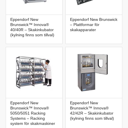
Eppendorf New
Eppendorf New Brunswick
Brunswick™ Innova®
– Plattformar för
40/40R – Skakinkubator
skakapparater
(kylning finns som tillval)
Eppendorf New
Eppendorf New
Brunswick™ Innova®
Brunswick™ Innova®
5050/5051 Racking
42/42R – Skakinkubator
Systems – Racking
(kylning finns som tillval)
system för skakmaskiner