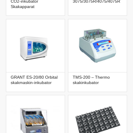
CO2-inkubator
3075/3075R/4075/4075R
Skakapparat
GRANT ES-20/80 Orbital
TMS-200 – Thermo
skakmaskin-inkubator
skakinkubator