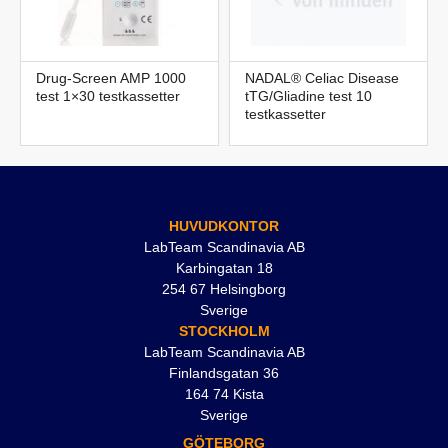
Drug-Screen AMP 1000
NADAL® Celiac Disease
test 1×30 testkassetter
tTG/Gliadine test 10
testkassetter
HUVUDKONTOR
LabTeam Scandinavia AB
Karbingatan 18
254 67 Helsingborg
Sverige
STOCKHOLM
LabTeam Scandinavia AB
Finlandsgatan 36
164 74 Kista
Sverige
GÖTEBORG