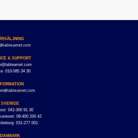
ÖRSÄLJNING
@labteamet.com
ICE & SUPPORT
ce@labteamet.com
ce: 010-585 34 30
NFORMATION
et@labteamet.com
SVERIGE
nst: 042-300 91 30
ontoret: 08-400 200 42
Göteborg: 031-277 001
DANMARK