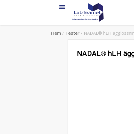
Hem
/
Tester
/ NADAL® hLH ägglossning
NADAL® hLH äggl