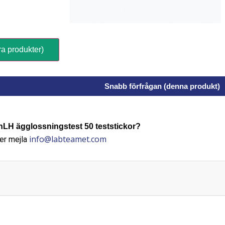
ra produkter)
Snabb förfrågan (denna produkt)
H ägglossningstest 50 teststickor?
info@labteamet.com
er mejla