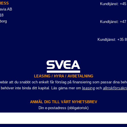
RESS
Kundtjänst: +45
avia AB
18
borg
Kundtjänst: +47
Kundtjänst: +35 
LEASING / HYRA / AVBETALNING
bär att du snabbt och enkelt får förslag på finansiering som passar dina beho
leasing
allriskförsäkr
 behöver inte binda ditt kapital. Läs gärna mer om
och
ANMÄL DIG TILL VÅRT NYHETSBREV
Din e-postadress (obligatorisk)