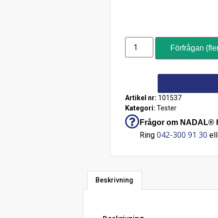
Förfrågan (fle
Artikel nr:
101537
Kategori:
Tester
Frågor om NADAL® hL
042-300 91 30
Ring
ell
Beskrivning
Beskrivning