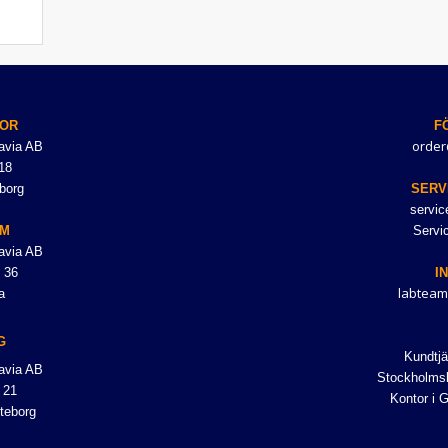
OR
F
order
avia AB
18
borg
SERV
servi
LM
Servi
avia AB
 36
I
labteam
a
G
Kundtjä
avia AB
Stockholmsk
 21
Kontor i 
teborg