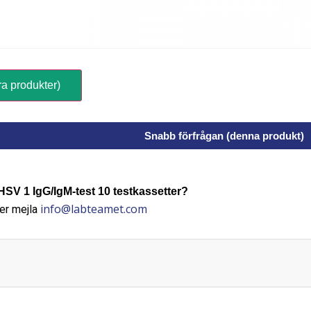
ra produkter)
Snabb förfrågan (denna produkt)
V 1 IgG/IgM-test 10 testkassetter?
info@labteamet.com
er mejla