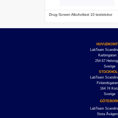
Drug-Screen Alkoholtest 10 teststickor
HUVUDKONT
LabTeam Scandin
Karbingatan 
254 67 Helsing
Sverige
STOCKHO
LabTeam Scandin
Finlandsgatan
164 74 Kist
Sverige
GÖTEBOR
LabTeam Scandin
Stora Åvägen