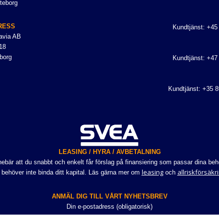
teborg
RESS
Kundtjänst: +45
avia AB
18
borg
Kundtjänst: +47
Kundtjänst: +35 
LEASING / HYRA / AVBETALNING
bär att du snabbt och enkelt får förslag på finansiering som passar dina beho
leasing
allriskförsäkr
 behöver inte binda ditt kapital. Läs gärna mer om
och
ANMÄL DIG TILL VÅRT NYHETSBREV
Din e-postadress (obligatorisk)