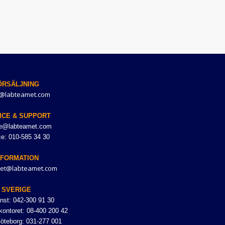
ÖRSÄLJNING
@labteamet.com
ICE & SUPPORT
ce@labteamet.com
ce: 010-585 34 30
NFORMATION
et@labteamet.com
SVERIGE
nst: 042-300 91 30
ontoret: 08-400 200 42
Göteborg: 031-277 001