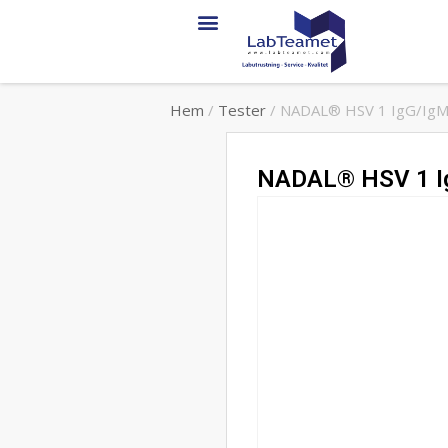
Hem
/
Tester
/ NADAL® HSV 1 IgG/IgM-
NADAL® HSV 1 Ig