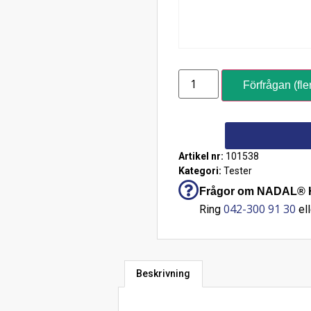
Förfrågan (fle
Artikel nr:
101538
Kategori:
Tester
Frågor om NADAL® HS
042-300 91 30
Ring
ell
Beskrivning