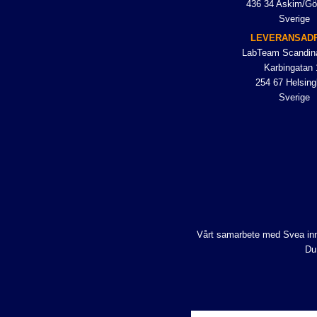
436 34 Askim/Gö
Sverige
LEVERANSAD
LabTeam Scandin
Karbingatan 
254 67 Helsing
Sverige
Vårt samarbete med Svea inne
Du