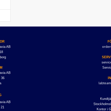
OR
F
order
avia AB
18
borg
SERV
servi
LM
Servi
avia AB
 36
I
labteam
a
G
Kundtjä
avia AB
Stockholmsk
 21
Kontor i 