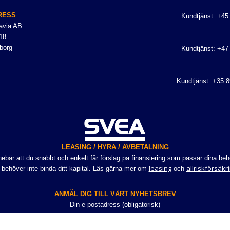
RESS
Kundtjänst: +45
avia AB
18
borg
Kundtjänst: +47
Kundtjänst: +35 
LEASING / HYRA / AVBETALNING
bär att du snabbt och enkelt får förslag på finansiering som passar dina beho
leasing
allriskförsäkr
 behöver inte binda ditt kapital. Läs gärna mer om
och
ANMÄL DIG TILL VÅRT NYHETSBREV
Din e-postadress (obligatorisk)