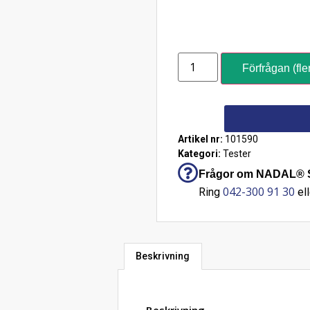
Förfrågan (fle
Artikel nr:
101590
Kategori:
Tester
Frågor om NADAL® S.
042-300 91 30
Ring
ell
Beskrivning
Beskrivning