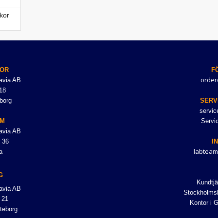
kor
OR
F
order
avia AB
18
borg
SERV
servi
LM
Servi
avia AB
 36
I
labteam
a
G
Kundtjä
avia AB
Stockholmsk
 21
Kontor i 
teborg