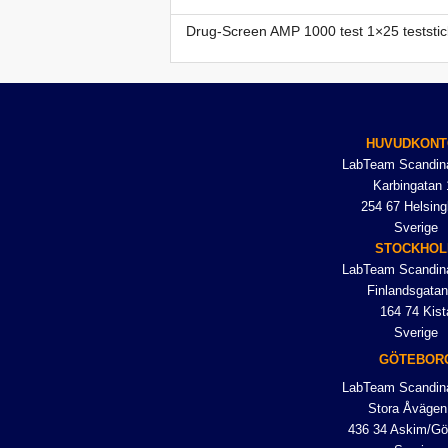
Drug-Screen AMP 1000 test 1×25 teststic
HUVUDKONT
LabTeam Scandin
Karbingatan 
254 67 Helsing
Sverige
STOCKHO
LabTeam Scandin
Finlandsgatan
164 74 Kist
Sverige
GÖTEBOR
LabTeam Scandin
Stora Åvägen
436 34 Askim/Gö