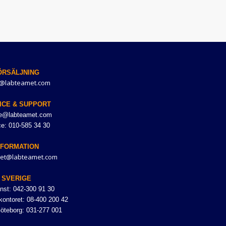
ÖRSÄLJNING
@labteamet.com
ICE & SUPPORT
ce@labteamet.com
ce: 010-585 34 30
NFORMATION
et@labteamet.com
SVERIGE
nst: 042-300 91 30
ontoret: 08-400 200 42
Göteborg: 031-277 001