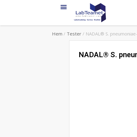
Hem
/
Tester
/ NADAL® S. pneumoniae-
NADAL® S. pneum