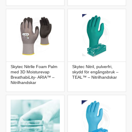
Skytec Nitrlle Foam Palm
Skytec Nitril, pulverfri,
med 3D Moisturevap
skydd för engångsbruk –
BreathabiLity- ARIA™ –
TEAL™ – Nitrilhandskar
Nitrilhandskar