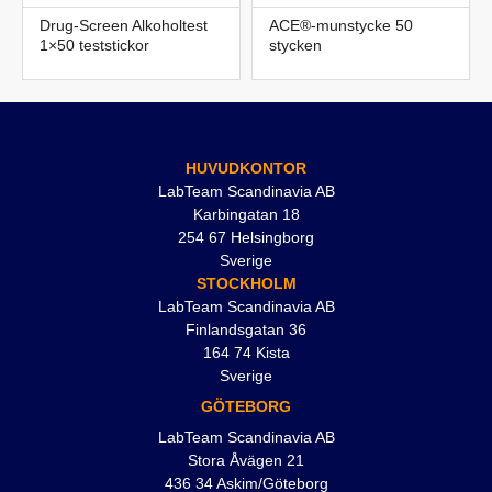
Drug-Screen Alkoholtest
ACE®-munstycke 50
1×50 teststickor
stycken
HUVUDKONTOR
LabTeam Scandinavia AB
Karbingatan 18
254 67 Helsingborg
Sverige
STOCKHOLM
LabTeam Scandinavia AB
Finlandsgatan 36
164 74 Kista
Sverige
GÖTEBORG
LabTeam Scandinavia AB
Stora Åvägen 21
436 34 Askim/Göteborg