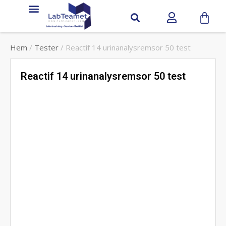
Service & Support
Hem
/
Tester
/ Reactif 14 urinanalysremsor 50 test
Reactif 14 urinanalysremsor 50 test