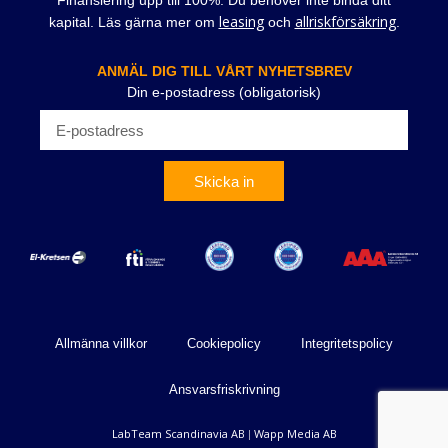
Finansiering upp till 100%. Du behöver inte binda ditt
leasing
allriskförsäkring
kapital. Läs gärna mer om
och
.
ANMÄL DIG TILL VÅRT NYHETSBREV
Din e-postadress (obligatorisk)
Skicka in
Allmänna villkor
Cookiepolicy
Integritetspolicy
Ansvarsfriskrivning
LabTeam Scandinavia AB
Wapp Media AB
|