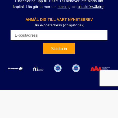
Finansiering upp till 100%. Du behöver inte binda ditt
leasing
allriskförsäkring
kapital. Läs gärna mer om
och
.
ANMÄL DIG TILL VÅRT NYHETSBREV
Din e-postadress (obligatorisk)
Skicka in
Allmänna villkor
Cookiepolicy
Integritetspolicy
Ansvarsfriskrivning
LabTeam Scandinavia AB
Wapp Media AB
|