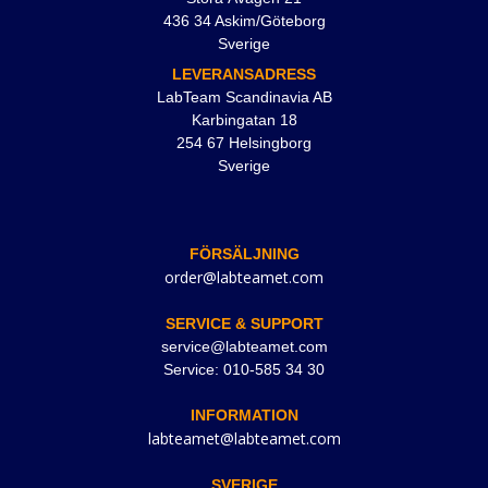
436 34 Askim/Göteborg
Sverige
LEVERANSADRESS
LabTeam Scandinavia AB
Karbingatan 18
254 67 Helsingborg
Sverige
FÖRSÄLJNING
order@labteamet.com
SERVICE & SUPPORT
service@labteamet.com
Service: 010-585 34 30
INFORMATION
labteamet@labteamet.com
SVERIGE