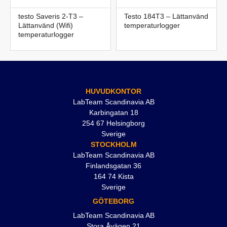
testo Saveris 2-T3 –
Testo 184T3 – Lättanvänd
Lättanvänd (Wifi)
temperaturlogger
temperaturlogger
HUVUDKONTOR
LabTeam Scandinavia AB
Karbingatan 18
254 67 Helsingborg
Sverige
STOCKHOLM
LabTeam Scandinavia AB
Finlandsgatan 36
164 74 Kista
Sverige
GÖTEBORG
LabTeam Scandinavia AB
Stora Åvägen 21