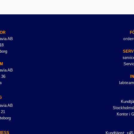
OR
F
order
avia AB
18
borg
SERV
servi
LM
Servi
avia AB
 36
I
labteam
a
G
Kundtjä
avia AB
Stockholmsk
 21
Kontor i 
teborg
RESS
Kundtjänst: +45