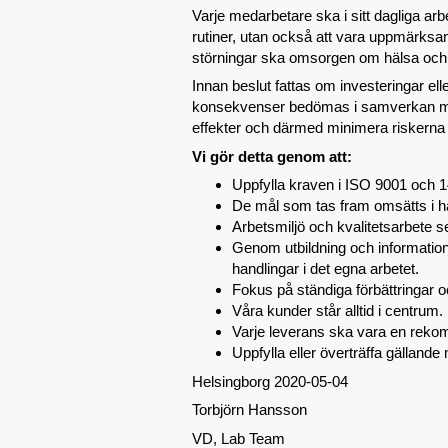
Varje medarbetare ska i sitt dagliga arbe
rutiner, utan också att vara uppmärksam
störningar ska omsorgen om hälsa och m
Innan beslut fattas om investeringar ell
konsekvenser bedömas i samverkan med a
effekter och därmed minimera riskerna f
Vi gör detta genom att:
Uppfylla kraven i ISO 9001 och 
De mål som tas fram omsätts i h
Arbetsmiljö och kvalitetsarbete s
Genom utbildning och information 
handlingar i det egna arbetet.
Fokus på ständiga förbättringar 
Våra kunder står alltid i centrum.
Varje leverans ska vara en rekom
Uppfylla eller överträffa gällande m
Helsingborg 2020-05-04
Torbjörn Hansson
VD, Lab Team