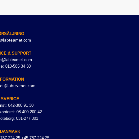
ÖRSÄLJNING
@labteamet.com
ICE & SUPPORT
ce@labteamet.com
ce: 010-585 34 30
NFORMATION
et@labteamet.com
SVERIGE
nst: 042-300 91 30
ontoret: 08-400 200 42
Göteborg: 031-277 001
DANMARK
 787 224 25 +45 787 224 25