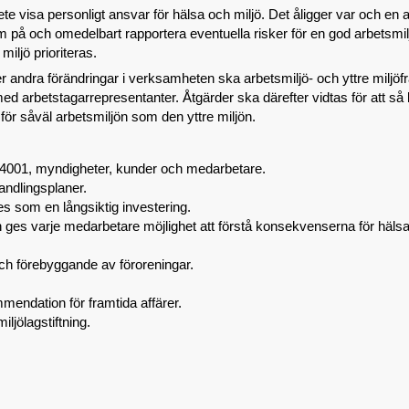
te visa personligt ansvar för hälsa och miljö. Det åligger var och en at
 på och omedelbart rapportera eventuella risker för en god arbetsmilj
iljö prioriteras.
er andra förändringar i verksamheten ska arbetsmiljö- och yttre miljöf
rbetstagarrepresentanter. Åtgärder ska därefter vidtas för att så 
ör såväl arbetsmiljön som den yttre miljön.
14001, myndigheter, kunder och medarbetare.
andlingsplaner.
es som en långsiktig investering.
ges varje medarbetare möjlighet att förstå konsekvenserna för hälsa, 
och förebyggande av föroreningar.
mendation för framtida affärer.
iljölagstiftning.