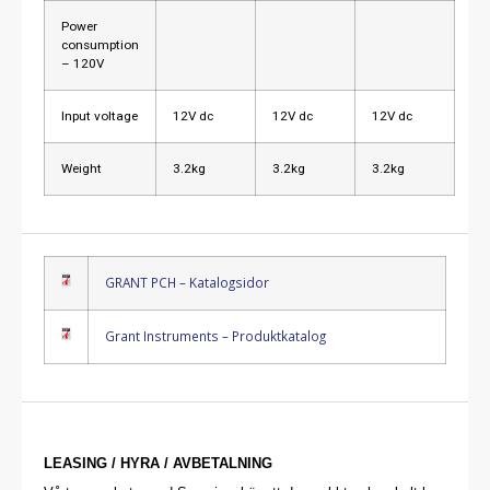
Power
consumption
– 120V
Input voltage
12V dc
12V dc
12V dc
Weight
3.2kg
3.2kg
3.2kg
GRANT PCH – Katalogsidor
Grant Instruments – Produktkatalog
LEASING / HYRA / AVBETALNING