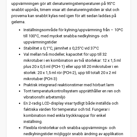
uppvärmningen gör att denatureringstemperaturen på 95°C
snabbt uppnås, timern visar att denatureringstiden är slut och
proverna kan snabbt kylas ned igen för att sedan laddas på
gelerna.
Inställningsområde för kylning/uppvärmning från – 10ºC
till 100°C, med mycket snabba nedkylnings- och
uppvärmningstider
Stabilitet ± 0,1°C, jämnhet ± 0,25°C vid 37°C
Val mellan två modeller; kapacitet för upp till 32
mikrotuber i en kombination av två storlekar: 12 x 1,5 ml
plus 20 x 0,5 ml (PCH-1) eller upp till 20 mikrotuber i en
storlek: 20 x 1,5 ml rör (PCH-2), upp till totalt 20 x 2 ml
mikrotuber (PCH-3)
Praktisk integrerad reaktionstimer med hörbart larm
Torrt temperaturkontrollsystem upprätthåller en ren och
vibrationsfri arbetsmiljö
En 2-radig LCD-display visar tydligt både inställda och
faktiska värden för temperatur och tid. Fungerar i
kombination med enkla tryckknappar för enkel
inställning.
Flexibla rörstorlekar och snabba uppvärmnings- och
nedkylningstider möjliggör snabb ändring av applikation