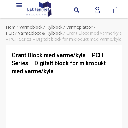
Service & Support
Hem
/
Värmeblock / Kylblock / Värmeplattor /
PCR
/
Värmeblock & Kylblock
/ Grant Block med värme/kyla
– PCH Series – Digitalt block för mikrodukt med värme/kyla
Grant Block med värme/kyla – PCH
Series – Digitalt block för mikrodukt
med värme/kyla