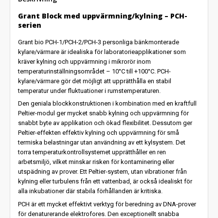
Grant Block med uppvärmning/kylning – PCH-
serien
Grant bio PCH-1/PCH-2/PCH-3 personliga bänkmonterade
kylare/värmare är idealiska för laboratorieapplikationer som
kräver kylning och uppvärmning i mikrorör inom
temperaturinställningsområdet – 10°C till +100°C. PCH-
kylare/värmare gör det möjligt att upprätthålla en stabil
temperatur under fluktuationer i rumstemperaturen.
Den geniala blockkonstruktionen i kombination med en kraftfull
Peltier-modul ger mycket snabb kylning och uppvärmning för
snabbt byte av applikation och ökad flexibilitet. Dessutom ger
Peltier-effekten effektiv kylning och uppvärmning för små
termiska belastningar utan användning av ett kylsystem. Det
torra temperaturkontrollsystemet upprätthåller en ren
arbetsmiljö, vilket minskar risken för kontaminering eller
utspädning av prover. Ett Peltier-system, utan vibrationer från
kylning eller turbulens från ett vattenbad, är också idealiskt för
alla inkubationer där stabila förhållanden är kritiska.
PCH är ett mycket effektivt verktyg för beredning av DNA-prover
för denaturerande elektrofores. Den exceptionellt snabba