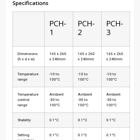
Specifications
PCH-
PCH-
PCH-
1
2
3
Dimensions
165 x 260
165 x 260
165 x 260
(h x d x w)
x 240mm
x 240mm
x 240mm
Temperature
-10 to
-10 to
-10 to
range
100°C
100°C
100°C
Temperature
Ambient
Ambient
Ambient
control
-30 to
-30 to
-30 to
range
100°C
100°C
100°C
Stability
0.1°C
0.1°C
0.1°C
Setting
0.1°C
0.1°C
0.1°C