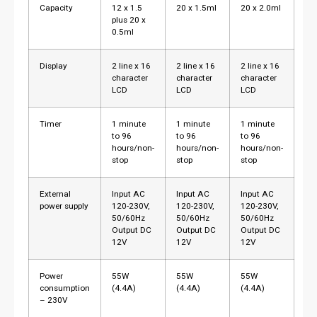
Capacity
12 x 1.5
20 x 1.5ml
20 x 2.0ml
plus 20 x
0.5ml
Display
2 line x 16
2 line x 16
2 line x 16
character
character
character
LCD
LCD
LCD
Timer
1 minute
1 minute
1 minute
to 96
to 96
to 96
hours/non-
hours/non-
hours/non-
stop
stop
stop
External
Input AC
Input AC
Input AC
power supply
120-230V,
120-230V,
120-230V,
50/60Hz
50/60Hz
50/60Hz
Output DC
Output DC
Output DC
12V
12V
12V
Power
55W
55W
55W
consumption
(4.4A)
(4.4A)
(4.4A)
– 230V