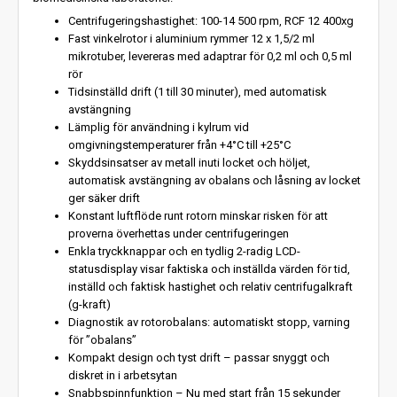
Centrifugeringshastighet: 100-14 500 rpm, RCF 12 400xg
Fast vinkelrotor i aluminium rymmer 12 x 1,5/2 ml
mikrotuber, levereras med adaptrar för 0,2 ml och 0,5 ml
rör
Tidsinställd drift (1 till 30 minuter), med automatisk
avstängning
Lämplig för användning i kylrum vid
omgivningstemperaturer från +4°C till +25°C
Skyddsinsatser av metall inuti locket och höljet,
automatisk avstängning av obalans och låsning av locket
ger säker drift
Konstant luftflöde runt rotorn minskar risken för att
proverna överhettas under centrifugeringen
Enkla tryckknappar och en tydlig 2-radig LCD-
statusdisplay visar faktiska och inställda värden för tid,
inställd och faktisk hastighet och relativ centrifugalkraft
(g-kraft)
Diagnostik av rotorobalans: automatiskt stopp, varning
för ”obalans”
Kompakt design och tyst drift – passar snyggt och
diskret in i arbetsytan
Snabbspinnfunktion – Nu med start från 15 sekunder