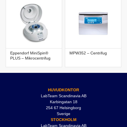
Eppendorf MiniSpin®
MPW352 – Centrifug
PLUS – Mikrocentrifug
HUVUDKONTOR
LabTeam Scandinavia AB
Karbingatan 18
254 67 Helsingborg
Sverige
STOCKHOLM
LabTeam Scandinavia AB