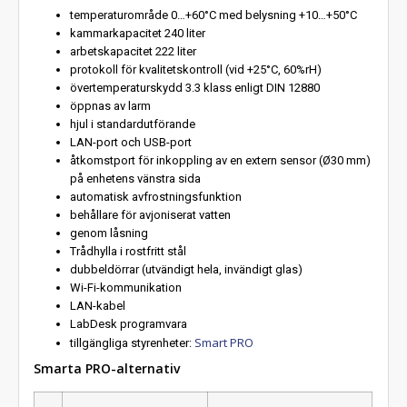
temperaturområde 0…+60°C med belysning +10…+50°C
kammarkapacitet 240 liter
arbetskapacitet 222 liter
protokoll för kvalitetskontroll (vid +25°C, 60%rH)
övertemperaturskydd 3.3 klass enligt DIN 12880
öppnas av larm
hjul i standardutförande
LAN-port och USB-port
åtkomstport för inkoppling av en extern sensor (Ø30 mm)
på enhetens vänstra sida
automatisk avfrostningsfunktion
behållare för avjoniserat vatten
genom låsning
Trådhylla i rostfritt stål
dubbeldörrar (utvändigt hela, invändigt glas)
Wi-Fi-kommunikation
LAN-kabel
LabDesk programvara
Smart PRO
tillgängliga styrenheter:
Smarta PRO-alternativ