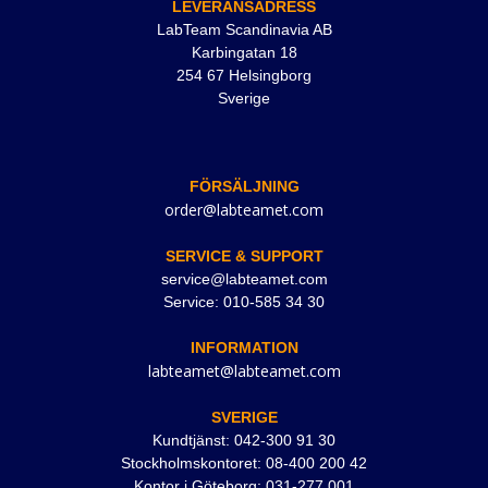
LEVERANSADRESS
LabTeam Scandinavia AB
Karbingatan 18
254 67 Helsingborg
Sverige
FÖRSÄLJNING
order@labteamet.com
SERVICE & SUPPORT
service@labteamet.com
Service: 010-585 34 30
INFORMATION
labteamet@labteamet.com
SVERIGE
Kundtjänst: 042-300 91 30
Stockholmskontoret: 08-400 200 42
Kontor i Göteborg: 031-277 001