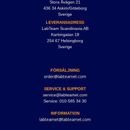
Stora Åvägen 21
436 34 Askim/Göteborg
Sverige
LEVERANSADRESS
LabTeam Scandinavia AB
Karbingatan 18
254 67 Helsingborg
Sverige
FÖRSÄLJNING
order@labteamet.com
SERVICE & SUPPORT
service@labteamet.com
Service: 010-585 34 30
INFORMATION
labteamet@labteamet.com