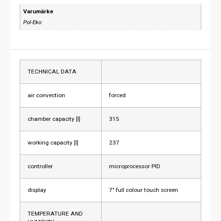
Varumärke
Pol-Eko
TECHNICAL DATA
air convection
forced
chamber capacity [l]
315
working capacity [l]
237
controller
microprocessor PID
display
7″ full colour touch screen
TEMPERATURE AND