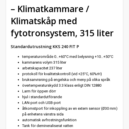
– Klimatkammare /
Klimatskåp med
fytotronsystem, 315 liter
Standardutrustning KKS 240 FIT P
temperaturområde 0…+60°C med belysning +10…+50°C
kammarens volym 315 liter
arbetskapacitet 237 liter
protokoll för kvalitetskontroll (vid +25°C, 60%rH)
bruksanvisning på engelska och meny på olika språk
övertemperaturskydd 3.3 klass enligt DIN 12880
Larm för öppen dörr
hjul i standardutförande
LAN-port och USB-port
åtkomstport för inkoppling av en extern sensor (Ø30 mm)
på enhetens vänstra sida
automatisk avfrostningsfunktion
Tank för demineraliserat vatten