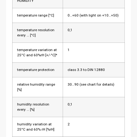
HUMIDITY
temperature range [°C]
0…+60 (with light on +10…+50)
temperature resolution
0,1
every … [°C]
temperature variation at
1
25°C and 60%rH [+/-°C]*
temperature protection
class 3.3 to DIN 12880
relative humidity range
30…90 (see chart for details)
[%]
humidity resolution
0,1
every … [%]
humidity variation at
2
25°C and 60% rH [%rH]