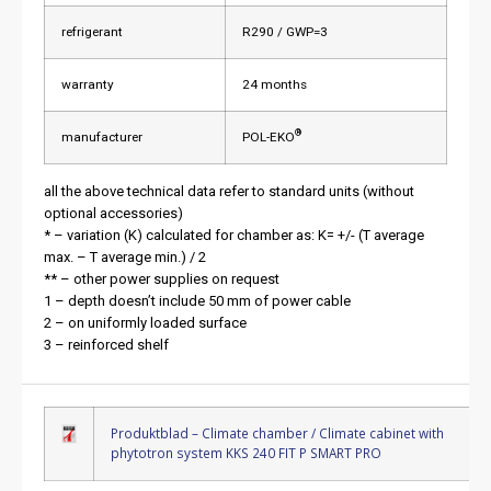
refrigerant
R290 / GWP=3
warranty
24 months
®
manufacturer
POL-EKO
all the above technical data refer to standard units (without
optional accessories)
* – variation (K) calculated for chamber as: K= +/- (T average
max. – T average min.) / 2
** – other power supplies on request
1 – depth doesn’t include 50 mm of power cable
2 – on uniformly loaded surface
3 – reinforced shelf
Produktblad – Climate chamber / Climate cabinet with
phytotron system KKS 240 FIT P SMART PRO