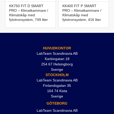
KK750 FIT D SMART
KK400 FIT P SMART
PRO – Klimatkammare /
PRO – Klimatkammare /
Klimatskåp med
Klimatskåp med
fytotronsystem, 749 liter
fytotronsystem, 416 liter
HUVUDKONTOR
LabTeam Scandinavia AB
Karbingatan 18
254 67 Helsingborg
Sverige
STOCKHOLM
LabTeam Scandinavia AB
Finlandsgatan 36
164 74 Kista
Sverige
GÖTEBORG
LabTeam Scandinavia AB