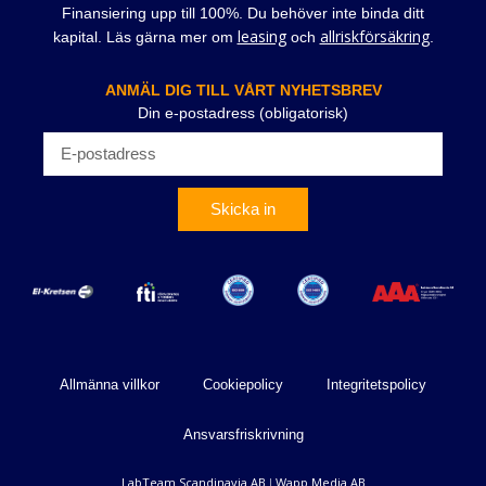
Finansiering upp till 100%. Du behöver inte binda ditt
leasing
allriskförsäkring
kapital. Läs gärna mer om
och
.
ANMÄL DIG TILL VÅRT NYHETSBREV
Din e-postadress (obligatorisk)
Skicka in
Allmänna villkor
Cookiepolicy
Integritetspolicy
Ansvarsfriskrivning
LabTeam Scandinavia AB
Wapp Media AB
|