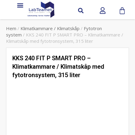
Service & Support
Hem
/
Klimatkammare / Klimatskåp
/
Fytotron
system
/ KKS 240 FIT P SMART PRO – Klimatkammare /
Klimatskåp med fytotronsystem, 315 liter
KKS 240 FIT P SMART PRO –
Klimatkammare / Klimatskåp med
fytotronsystem, 315 liter