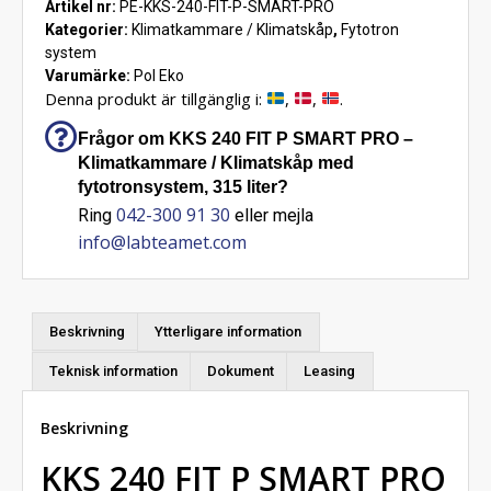
Artikel nr:
PE-KKS-240-FIT-P-SMART-PRO
Kategorier:
Klimatkammare / Klimatskåp
,
Fytotron
system
Varumärke:
Pol Eko
Denna produkt är tillgänglig i:
,
,
.
Frågor om KKS 240 FIT P SMART PRO –
Klimatkammare / Klimatskåp med
fytotronsystem, 315 liter?
042-300 91 30
Ring
eller mejla
info@labteamet.com
Beskrivning
Ytterligare information
Teknisk information
Dokument
Leasing
Beskrivning
KKS 240 FIT P SMART PRO