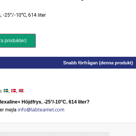
 -25°/-10°C, 614 liter
ra produkter)
Snabb förfrågan (denna produkt)
i:
,
,
.
exaline+ Höjdfrys, -25°/-10°C, 614 liter?
info@labteamet.com
er mejla