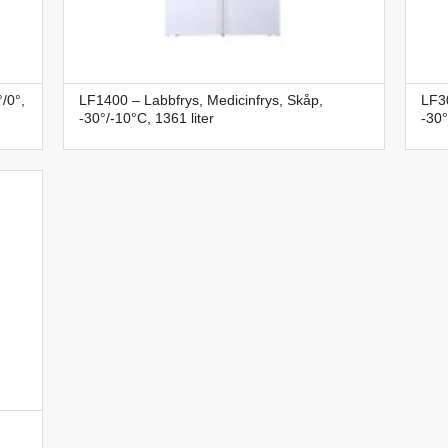
/0°,
LF1400 – Labbfrys, Medicinfrys, Skåp,
LF30
-30°/-10°C, 1361 liter
-30°