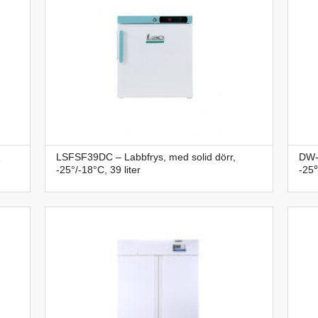
1
LSFSF39DC – Labbfrys, med solid dörr,
DW-2
-25°/-18°C, 39 liter
-25℃