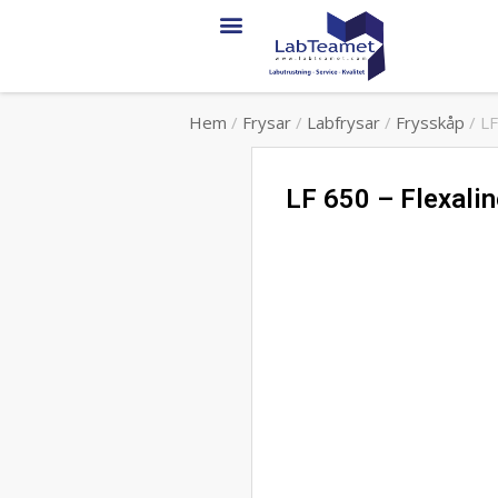
Hem
/
Frysar
/
Labfrysar
/
Frysskåp
/ LF
LF 650 – Flexalin