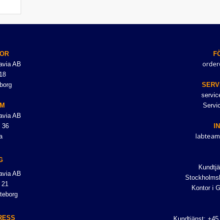
OR
F
order
avia AB
18
borg
SERV
servi
LM
Servi
avia AB
 36
I
labteam
a
G
Kundtjä
avia AB
Stockholmsk
 21
Kontor i 
teborg
RESS
Kundtjänst: +45