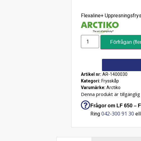
Flexaline+ Uppresningsfrys,
Förfrågan (fle
Artikel nr:
AR-1400030
Kategori:
Frysskåp
Varumärke:
Arctiko
Denna produkt är tillgänglig 
Frågor om LF 650 – Fl
042-300 91 30
Ring
ell