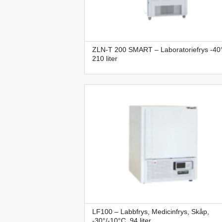
ZLN-T 200 SMART – Laboratoriefrys -40°
210 liter
LF100 – Labbfrys, Medicinfrys, Skåp,
-30°/-10°C, 94 liter