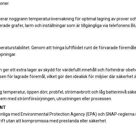
oner.
rar noggrann temperaturövervakning för optimal lagring av prover och 
aljerade grafer, larm och inställningar som är tillgängliga via telefonens 
eraturstabilitet. Genom att tvinga luftflödet runt de förvarade föremål
pningar.
 ger ett extra lager av skydd för värdefullt innehåll och förhindrar obe
en för lagrade föremål, vilket gör den idealisk för miljöer där säkerhet är
åg temperatur, öppen dörr, probfel, strömavbrott och låg batterinivå säk
lem med strömförsörjningen, utrustningen eller processen.
ANT
nliga med Environmental Protection Agency (EPA) och SNAP-reglerna (S
drift utan att kompromissa med prestanda eller säkerhet.