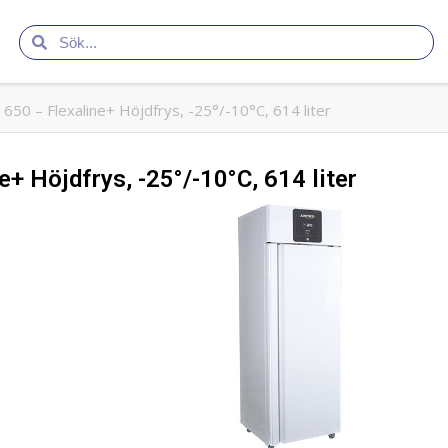
 650 – Flexaline+ Höjdfrys, -25°/-10°C, 614 liter
e+ Höjdfrys, -25°/-10°C, 614 liter