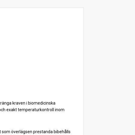
tränga kraven i biomedicinska
 och exakt temperaturkontroll inom
gt som överlägsen prestanda bibehålls