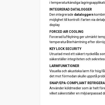
i temperaturkänsliga lagringsapplikati
INTEGRERAD DATALOGGER
Den integrerade
dataloggern
kombine
möjlighet till kontroll i farten via det
display.
FORCED AIR COOLING
Forcerad luftkylning ger utmärkt temp
temperaturåterhämtning efter dörröp
KEY LOCK SECURITY
Utrustad med ett säkert nyckellås som
säkerställer integriteten och sekretess
LARMFUNKTIONER
Visuella och akustiska larm för hög/l
det mot förmodan skulle uppstå prob
SNAP/EPA-COMPLIANT REFRIGER
Använder köldmedier som är helt före
vilket säkerställer en miljöanpassad 