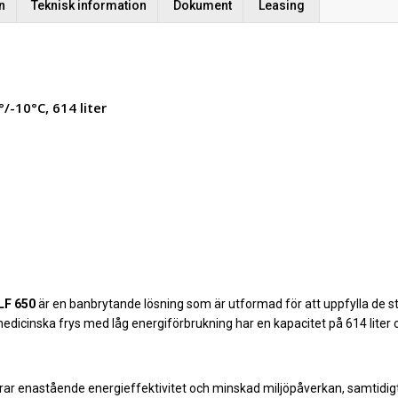
n
Teknisk information
Dokument
Leasing
°/-10°C, 614 liter
LF 650
är en banbrytande lösning som är utformad för att uppfylla de s
medicinska frys med låg energiförbrukning har en kapacitet på 614 liter
terar enastående energieffektivitet och minskad miljöpåverkan, samtidi