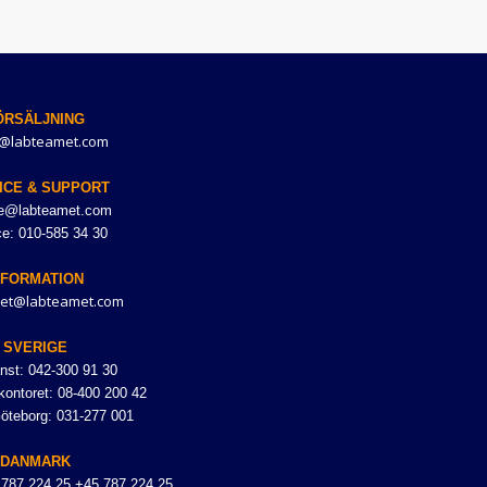
ÖRSÄLJNING
@labteamet.com
ICE & SUPPORT
ce@labteamet.com
ce: 010-585 34 30
NFORMATION
et@labteamet.com
SVERIGE
nst: 042-300 91 30
ontoret: 08-400 200 42
Göteborg: 031-277 001
DANMARK
 787 224 25 +45 787 224 25