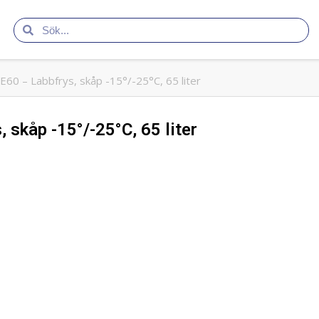
E60 – Labbfrys, skåp -15°/-25°C, 65 liter
 skåp -15°/-25°C, 65 liter