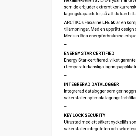
Flexaline-serien av LFE-frysar har utv
som de erbjuder extremt konkurrenskr
lagringskapaciteter, så att du kan hit
ARCTIKOs Flexaline
LFE 60
är en komp
tillämpningar. Med en upprätt design o
Med sin låga energiförbrukning erbjuder 
–
ENERGY STAR CERTIFIED
Energy Star-certifierad, vilket garan
i temperaturkänsliga lagringsapplikati
–
INTEGRERAD DATALOGGER
Integrerad datalogger som ger noggra
säkerställer optimala lagringsförhålla
–
KEY LOCK SECURITY
Utrustad med ett säkert nyckellås som
säkerställer integriteten och sekretess