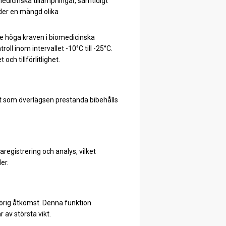
omedicinska tillämpningar, samtidigt
der en mängd olika
de höga kraven i biomedicinska
ll inom intervallet -10°C till -25°C.
och tillförlitlighet.
gt som överlägsen prestanda bibehålls
egistrering och analys, vilket
er.
hörig åtkomst. Denna funktion
 av största vikt.