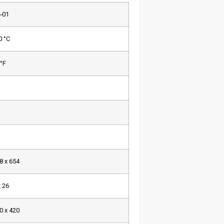
-01
0 °C
 °F
8 x 654
x 26
0 x 420