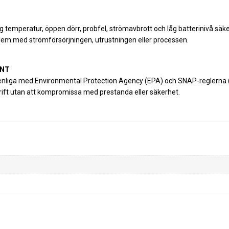
åg temperatur, öppen dörr, probfel, strömavbrott och låg batterinivå säk
lem med strömförsörjningen, utrustningen eller processen.
ANT
nliga med Environmental Protection Agency (EPA) och SNAP-reglerna (S
drift utan att kompromissa med prestanda eller säkerhet.