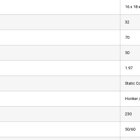
16 x 18 
32
70
50
1.97
Static C
Honker 
230
50/60