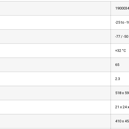
1900034
-25 to -1
-77 / -50
+32 °C
65
2.3
518 x 59
21 x 24 
410 x 45