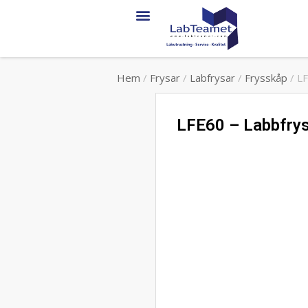
Service & Support
Hem
/
Frysar
/
Labfrysar
/
Frysskåp
/ LF
LFE60 – Labbfrys,