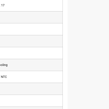
x 17
ooling
/ NTC