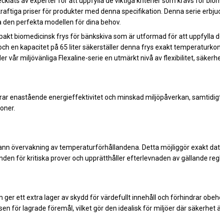
ecklats av experter för att uppfylla de viktiga kriterier som krävs för bi
aftiga priser för produkter med denna specifikation. Denna serie erbju
ta den perfekta modellen för dina behov.
akt biomedicinsk frys för bänkskiva som är utformad för att uppfylla 
ch en kapacitet på 65 liter säkerställer denna frys exakt temperaturkontro
vår miljövänliga Flexaline-serie en utmärkt nivå av flexibilitet, säkerhet 
terar enastående energieffektivitet och minskad miljöpåverkan, samtidi
oner.
nn övervakning av temperaturförhållandena. Detta möjliggör exakt datar
nden för kritiska prover och upprätthåller efterlevnaden av gällande regl
 ger ett extra lager av skydd för värdefullt innehåll och förhindrar obe
en för lagrade föremål, vilket gör den idealisk för miljöer där säkerhet är