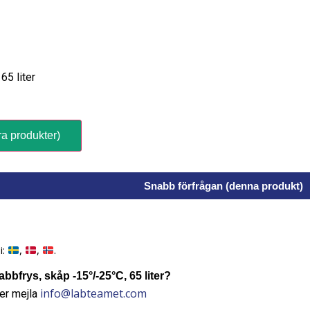
65 liter
ra produkter)
Snabb förfrågan (denna produkt)
i:
,
,
.
bfrys, skåp -15°/-25°C, 65 liter?
info@labteamet.com
er mejla