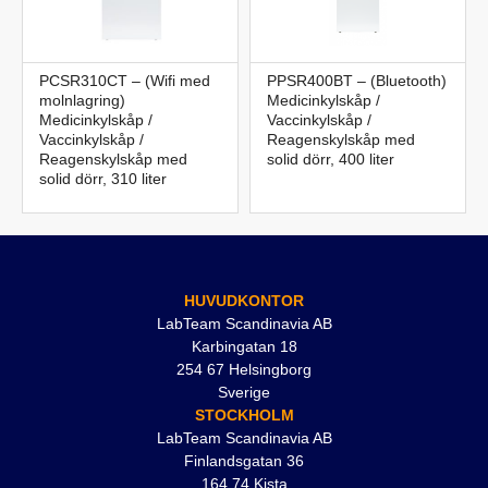
PCSR310CT – (Wifi med
PPSR400BT – (Bluetooth)
molnlagring)
Medicinkylskåp /
Medicinkylskåp /
Vaccinkylskåp /
Vaccinkylskåp /
Reagenskylskåp med
Reagenskylskåp med
solid dörr, 400 liter
solid dörr, 310 liter
HUVUDKONTOR
LabTeam Scandinavia AB
Karbingatan 18
254 67 Helsingborg
Sverige
STOCKHOLM
LabTeam Scandinavia AB
Finlandsgatan 36
164 74 Kista