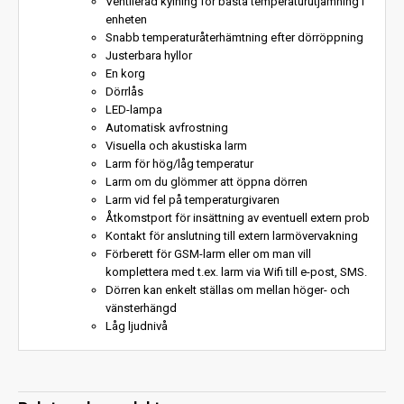
Ventilerad kylning för bästa temperaturutjämning i
enheten
Snabb temperaturåterhämtning efter dörröppning
Justerbara hyllor
En korg
Dörrlås
LED-lampa
Automatisk avfrostning
Visuella och akustiska larm
Larm för hög/låg temperatur
Larm om du glömmer att öppna dörren
Larm vid fel på temperaturgivaren
Åtkomstport för insättning av eventuell extern prob
Kontakt för anslutning till extern larmövervakning
Förberett för GSM-larm eller om man vill
komplettera med t.ex. larm via Wifi till e-post, SMS.
Dörren kan enkelt ställas om mellan höger- och
vänsterhängd
Låg ljudnivå