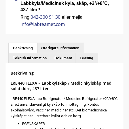
Labbkyla/Medicinsk kyla, skåp, +2°/+8°C,
437 liter?
042-300 91 30
Ring
eller mejla
info@labteamet.com
Beskrivning
Ytterligare information
Teknisk information
Dokument
Leasing
Beskrivning
LRE440 FLEXA – Labbkylskåp / Medicinkylskåp med
solid dörr, 437 liter
LRE440 FLEXA Lab Refrigerator / Medicine Refrigerator +2°/+8°C
är ett användarvänligt kylskåp för mottagning, kontor,
skolhälsovård, vacciner, mediciner etc. Det biomedicinska
kylskåpet har justerbara hyllor och en korg.
EGENSKAPER: