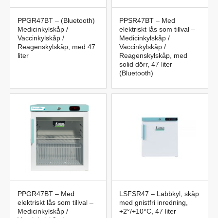
PPGR47BT – (Bluetooth)
PPSR47BT – Med
Medicinkylskåp /
elektriskt lås som tillval –
Vaccinkylskåp /
Medicinkylskåp /
Reagenskylskåp, med 47
Vaccinkylskåp /
liter
Reagenskylskåp, med
solid dörr, 47 liter
(Bluetooth)
PPGR47BT – Med
LSFSR47 – Labbkyl, skåp
elektriskt lås som tillval –
med gnistfri inredning,
Medicinkylskåp /
+2°/+10°C, 47 liter