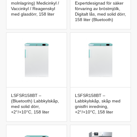
molnlagring) Medicinkyl /
Expertdesignad för säker
Vaccinkyl / Reagenskyl
förvaring av bröstmjölk,
med glasdörr, 158 liter
Digitalt lås, med solid dörr,
158 liter (Bluetooth)
LSFSR158BT –
LSFSR158BT –
(Bluetooth) Labbkylskåp,
Labbkylskåp, skåp med
med solid dörr,
gnistfri inredning,
+2°/+10°C, 158 liter
+2°/+10°C, 158 liter