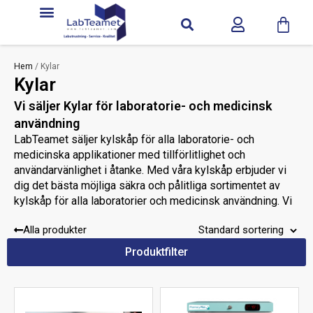
Service & Support
Hem
/ Kylar
Kylar
Vi säljer Kylar för laboratorie- och medicinsk
användning
LabTeamet säljer kylskåp för alla laboratorie- och
medicinska applikationer med tillförlitlighet och
användarvänlighet i åtanke. Med våra kylskåp erbjuder vi
dig det bästa möjliga säkra och pålitliga sortimentet av
kylskåp för alla laboratorier och medicinsk användning. Vi
Labbkylskåp
Vaccin/Medicinska
erbjuder kylskåp som
,
Alla produkter
Blodkylskåp
Veterinärkylskåp
kylskåp,
och
.
Produktfilter
Kontakta oss
Behöver du mer hjälp?
så hjälper vi dig att
hitta rätt kylskåp.
Behöver du hjälp med att hitta rätt bland Kylar?