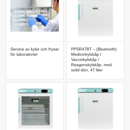
Kontakta oss på 042-300 91 30 eller
labteamet@labteamet.com
Service av kylar och frysar
PPSR47BT – (Bluetooth)
för laboratorier
Medicinkylskåp /
Vaccinkylskåp /
Reagenskylskåp, med
solid dörr, 47 liter