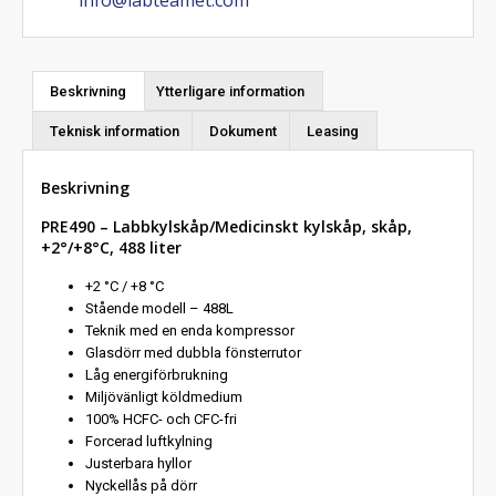
info@labteamet.com
Beskrivning
Ytterligare information
Teknisk information
Dokument
Leasing
Beskrivning
PRE490 – Labbkylskåp/Medicinskt kylskåp, skåp,
+2°/+8°C, 488 liter
+2 °C / +8 °C
Stående modell – 488L
Teknik med en enda kompressor
Glasdörr med dubbla fönsterrutor
Låg energiförbrukning
Miljövänligt köldmedium
100% HCFC- och CFC-fri
Forcerad luftkylning
Justerbara hyllor
Nyckellås på dörr