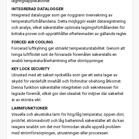
lagringsapplikationer.
INTEGRERAD DATALOGGER
Integrerad datalogger som ger noggrann övervakning av
temperaturförhållandena. Detta möjliggör exakt dataregistrering
och analys, vilket säkerställer optimala lagringsförhållanden för
kritiska prover och upprätthåller efterlevnaden av gällande regler.
FORCED AIR COOLING
Forcerad luftkylning ger utmärkt temperaturstabilitet. Genom att
tvinga luftflödet runt de förvarade föremålen säkerställs en
snabb temperaturåterhämtning efter dörröppningar.
KEY LOCK SECURITY
Utrustad med ett säkert nyckellås som ger ett extra lager av
skydd för värdefullt innehåll och förhindrar obehörig åtkomst.
Denna funktion säkerställer integriteten och sekretessen för
lagrade föremål, vilket gör den idealisk för miljöer där säkerhet
är av största vikt.
LARMFUNKTIONER
Visuella och akustiska larm för hög/låg temperatur, öppen dörr,
probfel, strömavbrott och låg batterinivå säkerställer att du kan
reagera snabbt om det mot förmodan skulle uppstå problem
med strömförsörjningen, utrustningen eller processen.