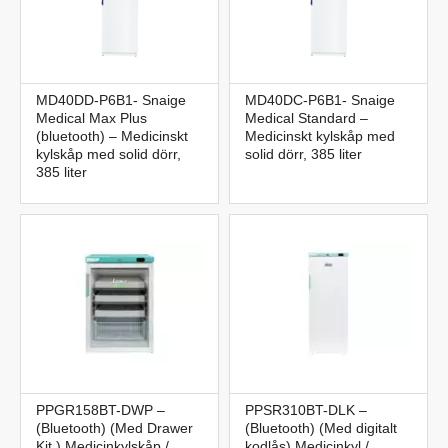
MD40DD-P6B1- Snaige
MD40DC-P6B1- Snaige
Medical Max Plus
Medical Standard –
(bluetooth) – Medicinskt
Medicinskt kylskåp med
kylskåp med solid dörr,
solid dörr, 385 liter
385 liter
PPGR158BT-DWP –
PPSR310BT-DLK –
(Bluetooth) (Med Drawer
(Bluetooth) (Med digitalt
Kit ) Medicinkylskåp /
kodlås) Medicinkyl /