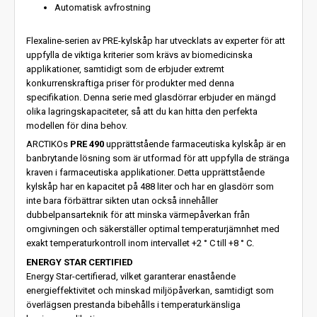
Automatisk avfrostning
Flexaline-serien av PRE-kylskåp har utvecklats av experter för att
uppfylla de viktiga kriterier som krävs av biomedicinska
applikationer, samtidigt som de erbjuder extremt
konkurrenskraftiga priser för produkter med denna
specifikation. Denna serie med glasdörrar erbjuder en mängd
olika lagringskapaciteter, så att du kan hitta den perfekta
modellen för dina behov.
ARCTIKOs
PRE 490
upprättstående farmaceutiska kylskåp är en
banbrytande lösning som är utformad för att uppfylla de stränga
kraven i farmaceutiska applikationer. Detta upprättstående
kylskåp har en kapacitet på 488 liter och har en glasdörr som
inte bara förbättrar sikten utan också innehåller
dubbelpansarteknik för att minska värmepåverkan från
omgivningen och säkerställer optimal temperaturjämnhet med
exakt temperaturkontroll inom intervallet +2 ° C till +8 ° C.
ENERGY STAR CERTIFIED
Energy Star-certifierad, vilket garanterar enastående
energieffektivitet och minskad miljöpåverkan, samtidigt som
överlägsen prestanda bibehålls i temperaturkänsliga