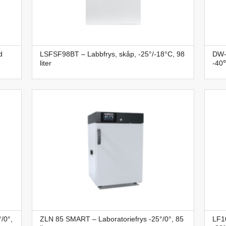
d
LSFSF98BT – Labbfrys, skåp, -25°/-18°C, 98
DW-
liter
-40℃
/0°,
ZLN 85 SMART – Laboratoriefrys -25°/0°, 85
LF10