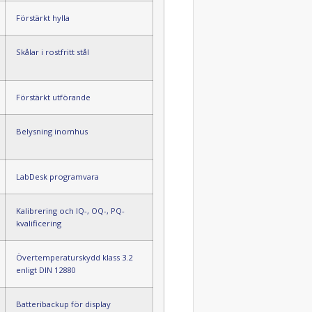
Förstärkt hylla
Skålar i rostfritt stål
Förstärkt utförande
Belysning inomhus
LabDesk programvara
Kalibrering och IQ-, OQ-, PQ-
kvalificering
Övertemperaturskydd klass 3.2
enligt DIN 12880
Batteribackup för display