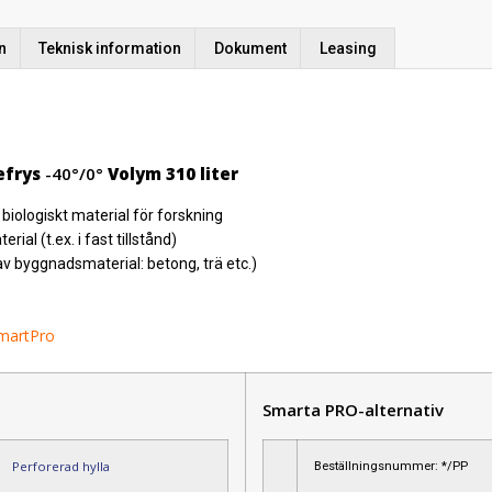
n
Teknisk information
Dokument
Leasing
efrys
-40°/0°
Volym 310 liter
 biologiskt material för forskning
ial (t.ex. i fast tillstånd)
av byggnadsmaterial: betong, trä etc.)
martPro
Smarta PRO-alternativ
Perforerad hylla
Beställningsnummer: */PP