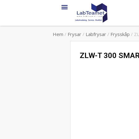
Hem
/
Frysar
/
Labfrysar
/
Frysskåp
/ ZL
ZLW-T 300 SMART 