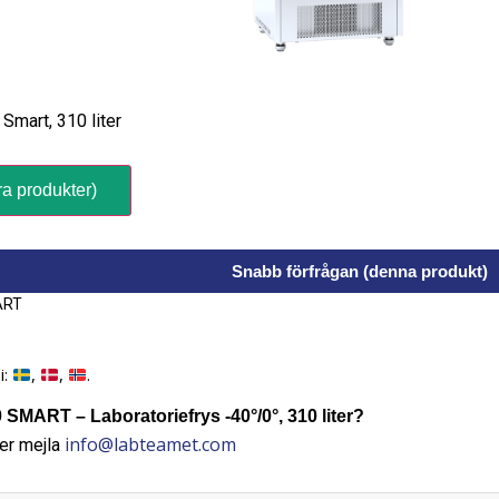
Smart, 310 liter
ra produkter)
Snabb förfrågan (denna produkt)
ART
i:
,
,
.
SMART – Laboratoriefrys -40°/0°, 310 liter?
info@labteamet.com
er mejla