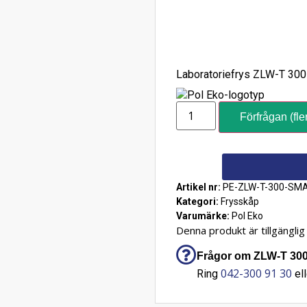
Laboratoriefrys ZLW-T 300 
Förfrågan (fle
Artikel nr:
PE-ZLW-T-300-SM
Kategori:
Frysskåp
Varumärke:
Pol Eko
Denna produkt är tillgänglig 
Frågor om ZLW-T 300 
042-300 91 30
Ring
ell