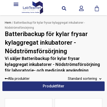
Hem
/ Batteribackup för kylar frysar kylaggregat inkubatorer -
Nödströmsförsörjning
Batteribackup för kylar frysar
kylaggregat inkubatorer -
Nödströmsförsörjning
Vi säljer Batteribackup för kylar frysar
kylaggregat inkubatorer - Nödströmsförsörjning
för laboratorie- och medicinsk användning
Behöver du hjälp med att hitta rätt bland
Alla produkter
Batteribackup för kylar frysar kylaggregat inkubatorer
Produktfilter
- Nödströmsförsörjning?
Kontakta oss på 042-300 91 30 eller
labteamet@labteamet.com