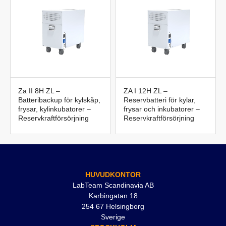
Za II 8H ZL –
ZA I 12H ZL –
Batteribackup för kylskåp,
Reservbatteri för kylar,
frysar, kylinkubatorer –
frysar och inkubatorer –
Reservkraftförsörjning
Reservkraftförsörjning
HUVUDKONTOR
LabTeam Scandinavia AB
Karbingatan 18
254 67 Helsingborg
Sverige