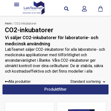
Hem
/ CO2-inkubatorer
CO2-inkubatorer
Vi säljer CO2-inkubatorer för laboratorie- och
medicinsk användning
LabTeamet säljer CO2-inkubatorer för alla laboratorie- och
medicinska applikationer med tillförlitlighet och
användarvänlighet i åtanke. Våra CO2-inkubatorer ger
utmärkt kontroll över dina cellkulturer. De är stabila, säkra
och kostnadseffektiva och det finns modeller i alla
storlekar för att möta alla behov. Vi säljer även
Alla produkter
mätinstrument
tillbehör
och
till CO2-inkubatorer.
Produktfilter
Kontakta oss
Behöver du mer hjälp?
så hjälper vi dig att
hitta rätt CO2-inkubator.
Behöver du hjälp med att hitta rätt bland CO2-
inkubatorer?