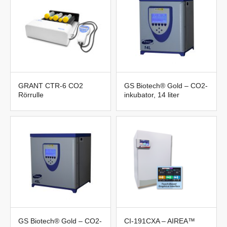
Kontakta oss på 042-300 91 30 eller
labteamet@labteamet.com
GRANT CTR-6 CO2
GS Biotech® Gold – CO2-
Rörrulle
inkubator, 14 liter
GS Biotech® Gold – CO2-
CI-191CXA – AIREA™