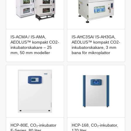
IS-ACMA / IS-AMA,
IS-AHC3SA/ IS-AH3GA,
AEOLUS™ kompakt CO2-
AEOLUS™ kompakt CO2-
inkubatorskakare – 25
inkubatorskakare, 3 mm
mm, 50 mm modeller
bana för mikroplattor
HCP-80E, CO₂-inkubator
HCP-168, CO₂-inkubator,
E-Series, 80 liter
170 liter