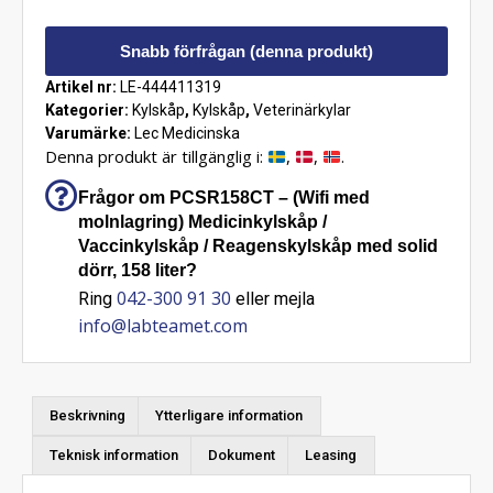
Snabb förfrågan (denna produkt)
Artikel nr:
LE-444411319
Kategorier:
Kylskåp
,
Kylskåp
,
Veterinärkylar
Varumärke:
Lec Medicinska
Denna produkt är tillgänglig i:
,
,
.
Frågor om PCSR158CT – (Wifi med
molnlagring) Medicinkylskåp /
Vaccinkylskåp / Reagenskylskåp med solid
dörr, 158 liter?
042-300 91 30
Ring
eller mejla
info@labteamet.com
Beskrivning
Ytterligare information
Teknisk information
Dokument
Leasing