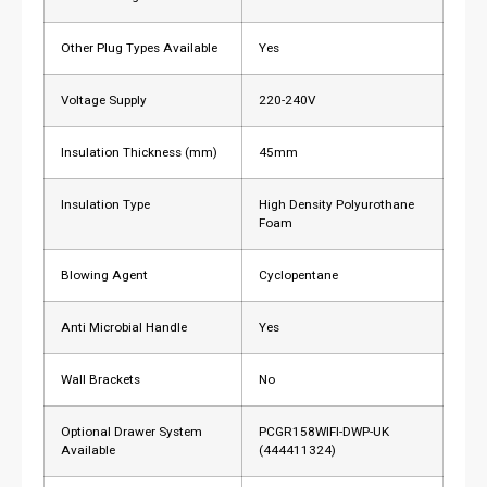
Other Plug Types Available
Yes
Voltage Supply
220-240V
Insulation Thickness (mm)
45mm
Insulation Type
High Density Polyurothane
Foam
Blowing Agent
Cyclopentane
Anti Microbial Handle
Yes
Wall Brackets
No
Optional Drawer System
PCGR158WIFI-DWP-UK
Available
(444411324)