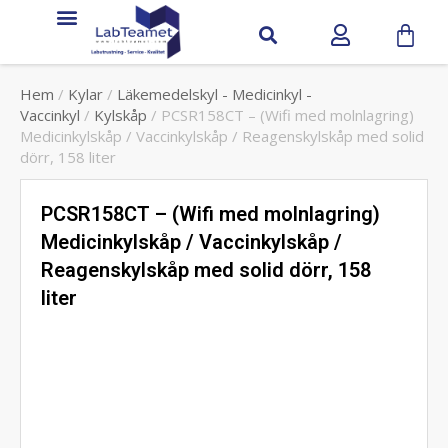
Service & Support
Hem
/
Kylar
/
Läkemedelskyl - Medicinkyl -
Vaccinkyl
/
Kylskåp
/ PCSR158CT – (Wifi med molnlagring)
Medicinkylskåp / Vaccinkylskåp / Reagenskylskåp med solid
dörr, 158 liter
PCSR158CT – (Wifi med molnlagring)
Medicinkylskåp / Vaccinkylskåp /
Reagenskylskåp med solid dörr, 158
liter