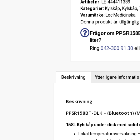
Artikel nr:
LE-444411389
Kategorier:
Kylskåp
,
Kylskåp
,
Varumärke:
Lec Medicinska
Denna produkt är tillgänglig 
Frågor om PPSR158BT-
liter?
042-300 91 30
Ring
ell
Beskrivning
Ytterligare informatio
Beskrivning
PPSR158BT-DLK – (Bluetooth) (Med
158L Kylskåp under disk med solid 
Lokal temperaturövervakning – 