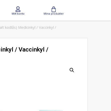
Mitt konto
Mina produkter
 kodlås) Medicinkyl / Vaccinkyl /
nkyl / Vaccinkyl /