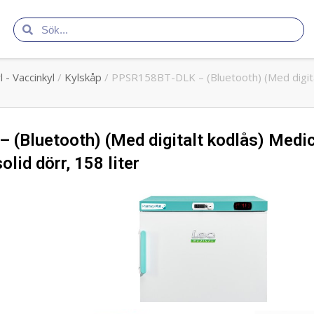
 - Vaccinkyl
/
Kylskåp
/ PPSR158BT-DLK – (Bluetooth) (Med digitalt
(Bluetooth) (Med digitalt kodlås) Medici
lid dörr, 158 liter