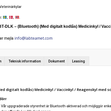
Veterinärkylar
i:
,
,
.
DLK – (Bluetooth) (Med digitalt kodlås) Medicinkyl / Vacci
info@labteamet.com
er mejla
n
Teknisk information
Dokument
Leasing
 digitalt kodlås) Medicinkyl / Vaccinkyl / Reagenskyl med sol
dörr
Vår uppgraderade styrenhet är Bluetooth-aktiverad och möjliggör enkel