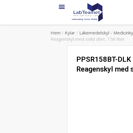
Hem
/
Kylar
/
Läkemedelskyl - Medicinkyl
Reagenskyl med solid dörr, 158 liter
PPSR158BT-DLK – 
Reagenskyl med so