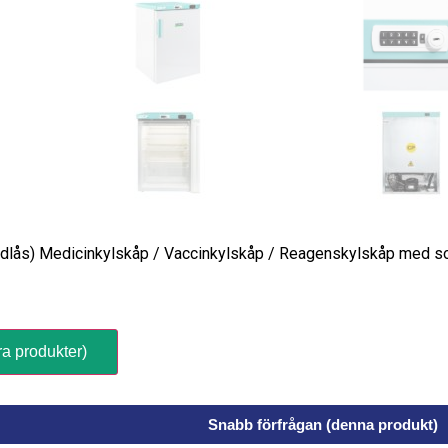
odlås) Medicinkylskåp / Vaccinkylskåp / Reagenskylskåp med soli
ra produkter)
Snabb förfrågan (denna produkt)