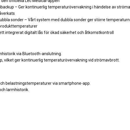
 den officiella Lec Medical-appen
ackup – Ger kontinuerlig temperaturövervakning i händelse av strömavb
påverkats
bla sonder – Vårt system med dubbla sonder ger större temperaturno
 produkttemperaturer
ett integrerat digitalt lås för ökad säkerhet och åtkomstkontroll
historik via Bluetooth-anslutning.
 vilket ger kontinuerlig temperaturövervakning vid strömavbrott.
- och belastningstemperaturer via smartphone-app.
ch larmhistorik.