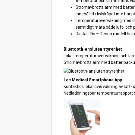
temperatur och larmhistorik via
Strömavbrottslarm med batterib
innehållet i kylskåpet inte har 
Temperaturövervakning med dub
samtidigt mäta både luft- och
Digitalt lås – Denna modell har 
Bluetooth-ansluten styrenhet
Lokal temperaturövervakning och larm
Strömavbrottslarm med batteribackup,
Lec Medical Smartphone App
Kontaktlös lokal övervakning av luft
Nedladdningsbar temperaturrapport o