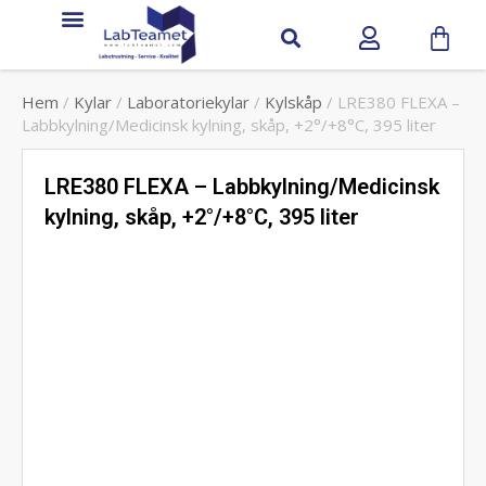
Service & Support
Hem
/
Kylar
/
Laboratoriekylar
/
Kylskåp
/ LRE380 FLEXA –
Labbkylning/Medicinsk kylning, skåp, +2°/+8°C, 395 liter
LRE380 FLEXA – Labbkylning/Medicinsk
kylning, skåp, +2°/+8°C, 395 liter