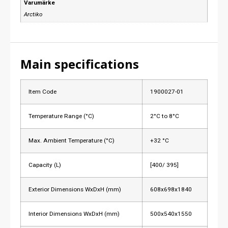
Varumärke
Arctiko
Main specifications
Item Code
1900027-01
Temperature Range (°C)
2°C to 8°C
Max. Ambient Temperature (°C)
+32 °C
Capacity (L)
[400/ 395]
Exterior Dimensions WxDxH (mm)
608x698x1840
Interior Dimensions WxDxH (mm)
500x540x1550