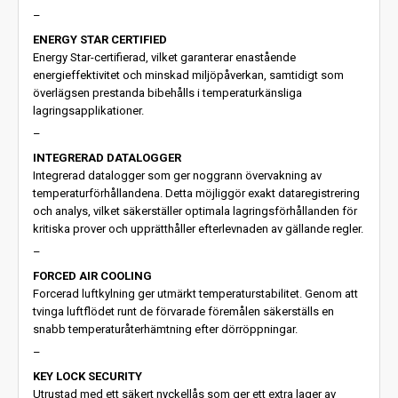
–
ENERGY STAR CERTIFIED
Energy Star-certifierad, vilket garanterar enastående
energieffektivitet och minskad miljöpåverkan, samtidigt som
överlägsen prestanda bibehålls i temperaturkänsliga
lagringsapplikationer.
–
INTEGRERAD DATALOGGER
Integrerad datalogger som ger noggrann övervakning av
temperaturförhållandena. Detta möjliggör exakt dataregistrering
och analys, vilket säkerställer optimala lagringsförhållanden för
kritiska prover och upprätthåller efterlevnaden av gällande regler.
–
FORCED AIR COOLING
Forcerad luftkylning ger utmärkt temperaturstabilitet. Genom att
tvinga luftflödet runt de förvarade föremålen säkerställs en
snabb temperaturåterhämtning efter dörröppningar.
–
KEY LOCK SECURITY
Utrustad med ett säkert nyckellås som ger ett extra lager av