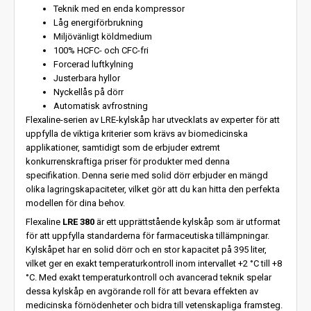
Teknik med en enda kompressor
Låg energiförbrukning
Miljövänligt köldmedium
100% HCFC- och CFC-fri
Forcerad luftkylning
Justerbara hyllor
Nyckellås på dörr
Automatisk avfrostning
Flexaline-serien av LRE-kylskåp har utvecklats av experter för att
uppfylla de viktiga kriterier som krävs av biomedicinska
applikationer, samtidigt som de erbjuder extremt
konkurrenskraftiga priser för produkter med denna
specifikation. Denna serie med solid dörr erbjuder en mängd
olika lagringskapaciteter, vilket gör att du kan hitta den perfekta
modellen för dina behov.
Flexaline
LRE 380
är ett upprättstående kylskåp som är utformat
för att uppfylla standarderna för farmaceutiska tillämpningar.
Kylskåpet har en solid dörr och en stor kapacitet på 395 liter,
vilket ger en exakt temperaturkontroll inom intervallet +2 °C till +8
°C. Med exakt temperaturkontroll och avancerad teknik spelar
dessa kylskåp en avgörande roll för att bevara effekten av
medicinska förnödenheter och bidra till vetenskapliga framsteg.