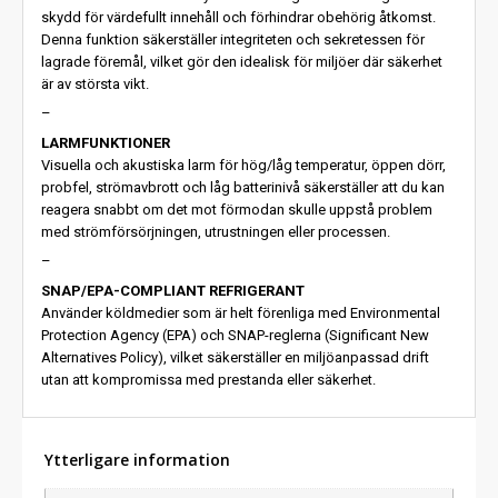
skydd för värdefullt innehåll och förhindrar obehörig åtkomst.
Denna funktion säkerställer integriteten och sekretessen för
lagrade föremål, vilket gör den idealisk för miljöer där säkerhet
är av största vikt.
–
LARMFUNKTIONER
Visuella och akustiska larm för hög/låg temperatur, öppen dörr,
probfel, strömavbrott och låg batterinivå säkerställer att du kan
reagera snabbt om det mot förmodan skulle uppstå problem
med strömförsörjningen, utrustningen eller processen.
–
SNAP/EPA-COMPLIANT REFRIGERANT
Använder köldmedier som är helt förenliga med Environmental
Protection Agency (EPA) och SNAP-reglerna (Significant New
Alternatives Policy), vilket säkerställer en miljöanpassad drift
utan att kompromissa med prestanda eller säkerhet.
Ytterligare information