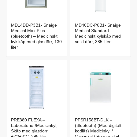
MD14DD-P3B1- Snaige
MD40DC-P6B1- Snaige
Medical Max Plus
Medical Standard –
(bluetooth) – Medicinskt
Medicinskt kylskåp med
kylskåp med glasdörr, 130
solid dörr, 385 liter
liter
PRE380 FLEXA –
PPSR158BT-DLK –
Laboratorie-/Medicinkyl,
(Bluetooth) (Med digitalt
Skåp med glasdörr
kodlås) Medicinkyl /
+2°/+8°C, 395 liter
Vaccinkyl / Reagenskyl