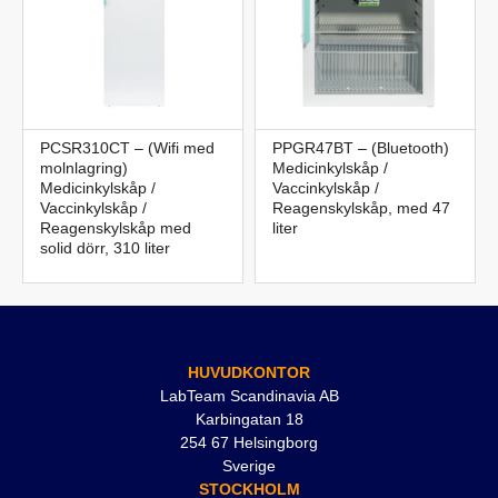
PCSR310CT – (Wifi med
PPGR47BT – (Bluetooth)
molnlagring)
Medicinkylskåp /
Medicinkylskåp /
Vaccinkylskåp /
Vaccinkylskåp /
Reagenskylskåp, med 47
Reagenskylskåp med
liter
solid dörr, 310 liter
HUVUDKONTOR
LabTeam Scandinavia AB
Karbingatan 18
254 67 Helsingborg
Sverige
STOCKHOLM