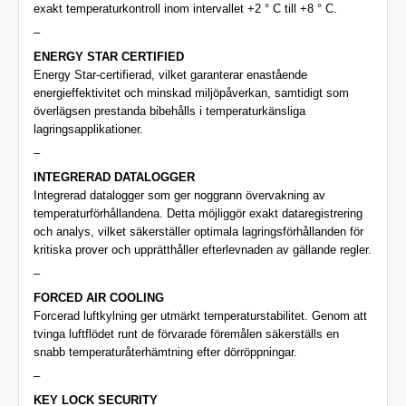
exakt temperaturkontroll inom intervallet +2 ° C till +8 ° C.
–
ENERGY STAR CERTIFIED
Energy Star-certifierad, vilket garanterar enastående
energieffektivitet och minskad miljöpåverkan, samtidigt som
överlägsen prestanda bibehålls i temperaturkänsliga
lagringsapplikationer.
–
INTEGRERAD DATALOGGER
Integrerad datalogger som ger noggrann övervakning av
temperaturförhållandena. Detta möjliggör exakt dataregistrering
och analys, vilket säkerställer optimala lagringsförhållanden för
kritiska prover och upprätthåller efterlevnaden av gällande regler.
–
FORCED AIR COOLING
Forcerad luftkylning ger utmärkt temperaturstabilitet. Genom att
tvinga luftflödet runt de förvarade föremålen säkerställs en
snabb temperaturåterhämtning efter dörröppningar.
–
KEY LOCK SECURITY