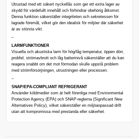
Utrustad med ett säkert nyckellås som ger ett extra lager av
skydd för värdefullt innehåll och förhindrar obehörig åtkomst.
Denna funktion säkerställer integriteten och sekretessen för
lagrade föremål, vilket gör den idealisk för miljöer där säkerhet
är av största vikt.
–
LARMFUNKTIONER
Visuella och akustiska larm för hög/låg temperatur, öppen dörr,
probfel, strömavbrott och låg batterinivå säkerställer att du kan
reagera snabbt om det mot förmodan skulle uppstå problem
med strömförsörjningen, utrustningen eller processen.
–
SNAP/EPA-COMPLIANT REFRIGERANT
Använder köldmedier som är helt förenliga med Environmental
Protection Agency (EPA) och SNAP-reglerna (Significant New
Alternatives Policy), vilket säkerställer en miljöanpassad drift
utan att kompromissa med prestanda eller säkerhet.