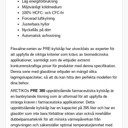
Låg energiförbrukning
Miljövänligt köldmedium
100% HCFC- och CFC-fri
Forcerad luftkylning
Justerbara hyllor
Nyckellås på dörr
Automatisk avfrostning
Flexaline-serien av PRE-kylskåp har utvecklats av experter för
att uppfylla de viktiga kriterier som krävs av biomedicinska
applikationer, samtidigt som de erbjuder extremt
konkurrenskraftiga priser för produkter med denna specifikation.
Denna serie med glasdörrar erbjuder en mängd olika
lagringskapaciteter, så att du kan hitta den perfekta modellen för
dina behov.
ARCTIKOs
PRE 380
upprättstående farmaceutiska kylskåp är
en banbrytande lösning som är utformad för att uppfylla de
stränga kraven i farmaceutiska applikationer. Detta
upprättstående kylskåp har en kapacitet på 395 liter och har en
glasdörr som inte bara förbättrar sikten utan också innehåller
dubbelpansarteknik för att minska värmepåverkan från
omgivningen och säkerställer optimal temperaturjämnhet med